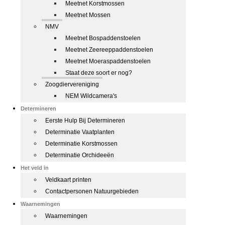
Meetnet Korstmossen
Meetnet Mossen
NMV
Meetnet Bospaddenstoelen
Meetnet Zeereeppaddenstoelen
Meetnet Moeraspaddenstoelen
Staat deze soort er nog?
Zoogdiervereniging
NEM Wildcamera's
Determineren
Eerste Hulp Bij Determineren
Determinatie Vaatplanten
Determinatie Korstmossen
Determinatie Orchideeën
Het veld in
Veldkaart printen
Contactpersonen Natuurgebieden
Waarnemingen
Waarnemingen