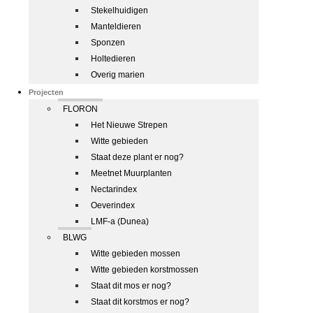
Stekelhuidigen
Manteldieren
Sponzen
Holtedieren
Overig marien
Projecten
FLORON
Het Nieuwe Strepen
Witte gebieden
Staat deze plant er nog?
Meetnet Muurplanten
Nectarindex
Oeverindex
LMF-a (Dunea)
BLWG
Witte gebieden mossen
Witte gebieden korstmossen
Staat dit mos er nog?
Staat dit korstmos er nog?