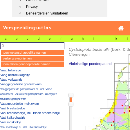
Over deze site
Privacy
Beheerders en validatoren
Verspreidingsatlas
a
b
c
d
e
f
g
h
i
j
k
l
Cystolepiota bucknallii
(Berk. & 
toon wetenschappelijke namen
Clémençon
verberg synoniemen
Violetstelige poederparasol
toon alleen geaccepteerde namen
Vaag trilkorstje
Vaag uitbreekkogeltje
Vaag vulkaantje
Vaaggegordelde gordijnzwam
Vaaggegordelde gordijnzwam sl, incl. Valse
azuursteel-, Azuursteelgordijnzwam, Okergrijze
fraaisteelgordijnzwam
Vaaggegordelde melkzwam
Vaal breeksteeltje
Vaal breeksteeltje, incl. Bleek breeksteeltje
Vaal kalkschaaltje
Vaal mosklokje
Vaal mosklokje sl, incl. Okermosklokje