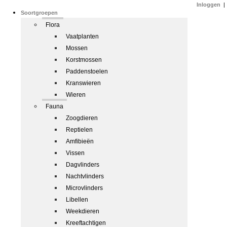
Inloggen
|
Soortgroepen
Flora
Vaatplanten
Mossen
Korstmossen
Paddenstoelen
Kranswieren
Wieren
Fauna
Zoogdieren
Reptielen
Amfibieën
Vissen
Dagvlinders
Nachtvlinders
Microvlinders
Libellen
Weekdieren
Kreeftachtigen