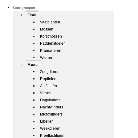
Soortgroepen
Flora
Vaatplanten
Mossen
Korstmossen
Paddenstoelen
Kranswieren
Wieren
Fauna
Zoogdieren
Reptielen
Amfibieën
Vissen
Dagvlinders
Nachtvlinders
Microvlinders
Libellen
Weekdieren
Kreeftachtigen