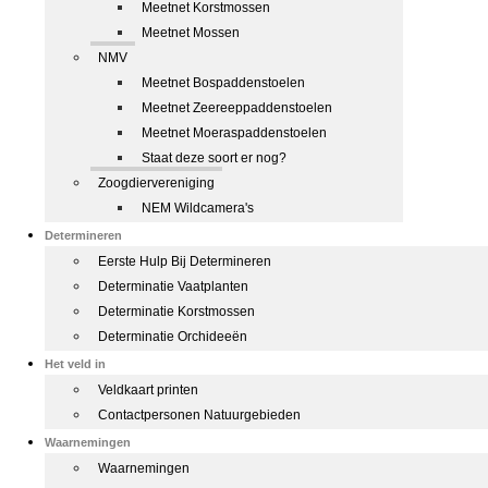
Meetnet Korstmossen
Meetnet Mossen
NMV
Meetnet Bospaddenstoelen
Meetnet Zeereeppaddenstoelen
Meetnet Moeraspaddenstoelen
Staat deze soort er nog?
Zoogdiervereniging
NEM Wildcamera's
Determineren
Eerste Hulp Bij Determineren
Determinatie Vaatplanten
Determinatie Korstmossen
Determinatie Orchideeën
Het veld in
Veldkaart printen
Contactpersonen Natuurgebieden
Waarnemingen
Waarnemingen