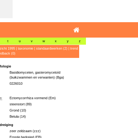
t
u
v
w
x
y
z
zicht 1995
|
taxonomie
|
standaardwerken (2)
|
trend
edback (0)
ologie
Basidiomyceten, gasteromycetoïd
(buikzwammen en verwanten) (Bga)
0226010
p:
Ectomycorrhiza vormend (Em)
steenstort (89)
Grond (10)
Betula (14)
dreiging
zeer zeldzaam (zzz)
Ernstig bedreigd (EB)