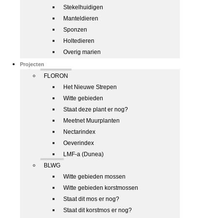
Stekelhuidigen
Manteldieren
Sponzen
Holtedieren
Overig marien
Projecten
FLORON
Het Nieuwe Strepen
Witte gebieden
Staat deze plant er nog?
Meetnet Muurplanten
Nectarindex
Oeverindex
LMF-a (Dunea)
BLWG
Witte gebieden mossen
Witte gebieden korstmossen
Staat dit mos er nog?
Staat dit korstmos er nog?