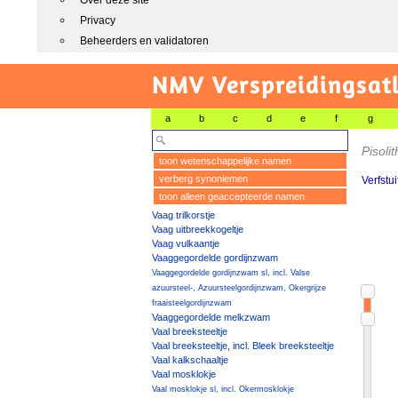
Over deze site
Privacy
Beheerders en validatoren
NMV Verspreidingsat
a
b
c
d
e
f
g
Pisoli
toon wetenschappelijke namen
verberg synoniemen
Verfstu
toon alleen geaccepteerde namen
Vaag trilkorstje
Vaag uitbreekkogeltje
Vaag vulkaantje
Vaaggegordelde gordijnzwam
Vaaggegordelde gordijnzwam sl, incl. Valse
azuursteel-, Azuursteelgordijnzwam, Okergrijze
fraaisteelgordijnzwam
Vaaggegordelde melkzwam
Vaal breeksteeltje
Vaal breeksteeltje, incl. Bleek breeksteeltje
Vaal kalkschaaltje
Vaal mosklokje
Vaal mosklokje sl, incl. Okermosklokje