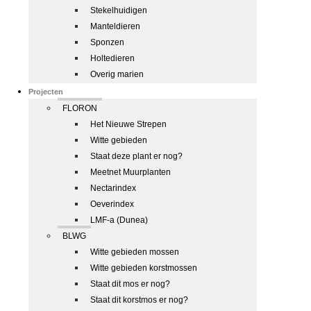
Stekelhuidigen
Manteldieren
Sponzen
Holtedieren
Overig marien
Projecten
FLORON
Het Nieuwe Strepen
Witte gebieden
Staat deze plant er nog?
Meetnet Muurplanten
Nectarindex
Oeverindex
LMF-a (Dunea)
BLWG
Witte gebieden mossen
Witte gebieden korstmossen
Staat dit mos er nog?
Staat dit korstmos er nog?