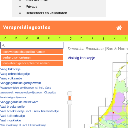
Over deze site
Privacy
Beheerders en validatoren
Verspreidingsatlas
a
b
c
d
e
f
g
h
i
j
k
l
Deconica flocculosa
(Bas & Noord
toon wetenschappelijke namen
verberg synoniemen
Vlokkig kaalkopje
toon alleen geaccepteerde namen
Vaag trilkorstje
Vaag uitbreekkogeltje
Vaag vulkaantje
Vaaggegordelde gordijnzwam
Vaaggegordelde gordijnzwam sl, incl. Valse
azuursteel-, Azuursteelgordijnzwam, Okergrijze
fraaisteelgordijnzwam
Vaaggegordelde melkzwam
Vaal breeksteeltje
Vaal breeksteeltje, incl. Bleek breeksteeltje
Vaal kalkschaaltje
Vaal mosklokje
Vaal mosklokje sl, incl. Okermosklokje