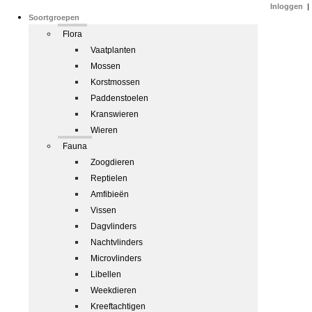
Inloggen
|
Soortgroepen
Flora
Vaatplanten
Mossen
Korstmossen
Paddenstoelen
Kranswieren
Wieren
Fauna
Zoogdieren
Reptielen
Amfibieën
Vissen
Dagvlinders
Nachtvlinders
Microvlinders
Libellen
Weekdieren
Kreeftachtigen