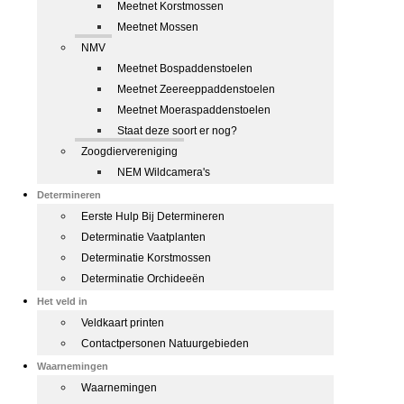
Meetnet Korstmossen
Meetnet Mossen
NMV
Meetnet Bospaddenstoelen
Meetnet Zeereeppaddenstoelen
Meetnet Moeraspaddenstoelen
Staat deze soort er nog?
Zoogdiervereniging
NEM Wildcamera's
Determineren
Eerste Hulp Bij Determineren
Determinatie Vaatplanten
Determinatie Korstmossen
Determinatie Orchideeën
Het veld in
Veldkaart printen
Contactpersonen Natuurgebieden
Waarnemingen
Waarnemingen