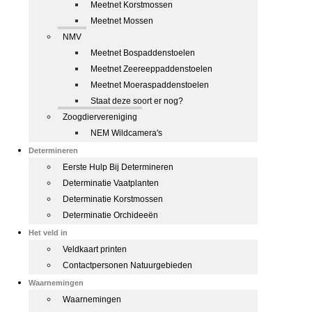
Meetnet Korstmossen
Meetnet Mossen
NMV
Meetnet Bospaddenstoelen
Meetnet Zeereeppaddenstoelen
Meetnet Moeraspaddenstoelen
Staat deze soort er nog?
Zoogdiervereniging
NEM Wildcamera's
Determineren
Eerste Hulp Bij Determineren
Determinatie Vaatplanten
Determinatie Korstmossen
Determinatie Orchideeën
Het veld in
Veldkaart printen
Contactpersonen Natuurgebieden
Waarnemingen
Waarnemingen