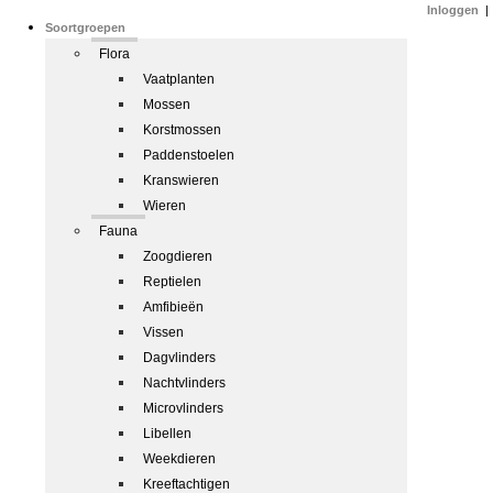
Inloggen
|
Soortgroepen
Flora
Vaatplanten
Mossen
Korstmossen
Paddenstoelen
Kranswieren
Wieren
Fauna
Zoogdieren
Reptielen
Amfibieën
Vissen
Dagvlinders
Nachtvlinders
Microvlinders
Libellen
Weekdieren
Kreeftachtigen