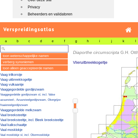
Over deze site
Privacy
Beheerders en validatoren
Verspreidingsatlas
a
b
c
d
e
f
g
h
i
j
k
l
Diaporthe circumscripta
G.H. Ott
toon wetenschappelijke namen
verberg synoniemen
Vlieruitbreekkogeltje
toon alleen geaccepteerde namen
Vaag trilkorstje
Vaag uitbreekkogeltje
Vaag vulkaantje
Vaaggegordelde gordijnzwam
Vaaggegordelde gordijnzwam sl, incl. Valse
azuursteel-, Azuursteelgordijnzwam, Okergrijze
fraaisteelgordijnzwam
Vaaggegordelde melkzwam
Vaal breeksteeltje
Vaal breeksteeltje, incl. Bleek breeksteeltje
Vaal kalkschaaltje
Vaal mosklokje
Vaal mosklokje sl, incl. Okermosklokje