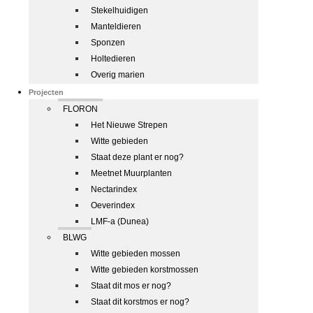
Stekelhuidigen
Manteldieren
Sponzen
Holtedieren
Overig marien
Projecten
FLORON
Het Nieuwe Strepen
Witte gebieden
Staat deze plant er nog?
Meetnet Muurplanten
Nectarindex
Oeverindex
LMF-a (Dunea)
BLWG
Witte gebieden mossen
Witte gebieden korstmossen
Staat dit mos er nog?
Staat dit korstmos er nog?