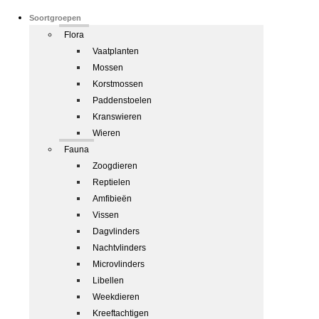
Soortgroepen
Flora
Vaatplanten
Mossen
Korstmossen
Paddenstoelen
Kranswieren
Wieren
Fauna
Zoogdieren
Reptielen
Amfibieën
Vissen
Dagvlinders
Nachtvlinders
Microvlinders
Libellen
Weekdieren
Kreeftachtigen