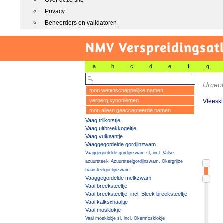
Over deze site
Privacy
Beheerders en validatoren
NMV Verspreidingsat
a
b
c
d
e
f
g
Urceol
toon wetenschappelijke namen
verberg synoniemen
Vleeskl
toon alleen geaccepteerde namen
Vaag trilkorstje
Vaag uitbreekkogeltje
Vaag vulkaantje
Vaaggegordelde gordijnzwam
Vaaggegordelde gordijnzwam sl, incl. Valse
azuursteel-, Azuursteelgordijnzwam, Okergrijze
fraaisteelgordijnzwam
Vaaggegordelde melkzwam
Vaal breeksteeltje
Vaal breeksteeltje, incl. Bleek breeksteeltje
Vaal kalkschaaltje
Vaal mosklokje
Vaal mosklokje sl, incl. Okermosklokje