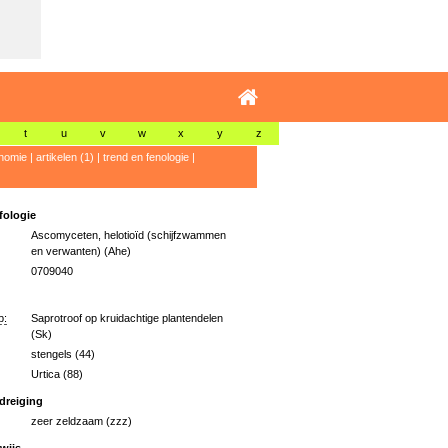
t
u
v
w
x
y
z
nomie
|
artikelen (1)
|
trend en fenologie
|
ologie
Ascomyceten, helotioïd (schijfzwammen
en verwanten) (Ahe)
0709040
p:
Saprotroof op kruidachtige plantendelen
(Sk)
stengels (44)
Urtica (88)
dreiging
zeer zeldzaam (zzz)