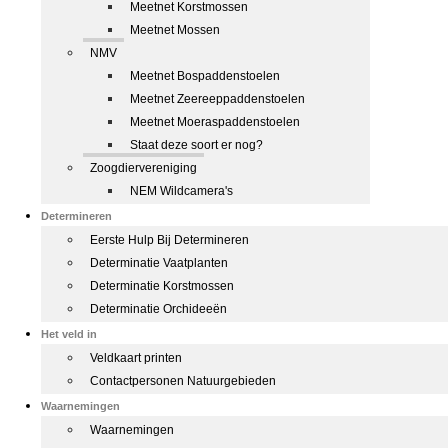
Meetnet Korstmossen
Meetnet Mossen
NMV
Meetnet Bospaddenstoelen
Meetnet Zeereeppaddenstoelen
Meetnet Moeraspaddenstoelen
Staat deze soort er nog?
Zoogdiervereniging
NEM Wildcamera's
Determineren
Eerste Hulp Bij Determineren
Determinatie Vaatplanten
Determinatie Korstmossen
Determinatie Orchideeën
Het veld in
Veldkaart printen
Contactpersonen Natuurgebieden
Waarnemingen
Waarnemingen