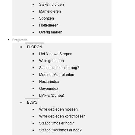
Stekelhuidigen
Manteldieren
Sponzen
Holtedieren
Overig marien
Projecten
FLORON
Het Nieuwe Strepen
Witte gebieden
Staat deze plant er nog?
Meetnet Muurplanten
Nectarindex
Oeverindex
LMF-a (Dunea)
BLWG
Witte gebieden mossen
Witte gebieden korstmossen
Staat dit mos er nog?
Staat dit korstmos er nog?