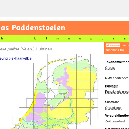
las Paddenstoelen
h
i
j
k
l
m
n
o
p
q
r
s
algemeen
|
taxo
ella pallida
(Velen.) Huhtinen
feedback (0)
eurig piekhaarkelkje
Taxonomie/morf
Groep:
NMV soortcode:
Ecologie
Functionele groe
Substraat:
Organisme:
Verspreiding/be
Zeldzaamheid: