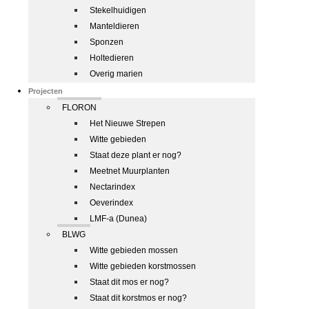
Stekelhuidigen
Manteldieren
Sponzen
Holtedieren
Overig marien
Projecten
FLORON
Het Nieuwe Strepen
Witte gebieden
Staat deze plant er nog?
Meetnet Muurplanten
Nectarindex
Oeverindex
LMF-a (Dunea)
BLWG
Witte gebieden mossen
Witte gebieden korstmossen
Staat dit mos er nog?
Staat dit korstmos er nog?