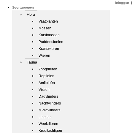
Inloggen
|
Soortgroepen
Flora
Vaatplanten
Mossen
Korstmossen
Paddenstoelen
Kranswieren
Wieren
Fauna
Zoogdieren
Reptielen
Amfibieën
Vissen
Dagvlinders
Nachtvlinders
Microvlinders
Libellen
Weekdieren
Kreeftachtigen