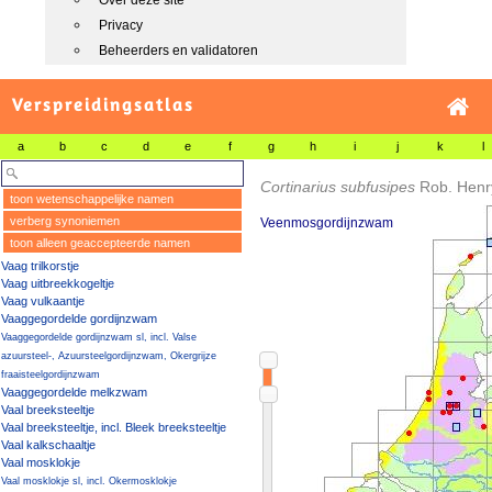
Over deze site
Privacy
Beheerders en validatoren
Verspreidingsatlas
a
b
c
d
e
f
g
h
i
j
k
l
Cortinarius subfusipes
Rob. Henr
toon wetenschappelijke namen
verberg synoniemen
Veenmosgordijnzwam
toon alleen geaccepteerde namen
Vaag trilkorstje
Vaag uitbreekkogeltje
Vaag vulkaantje
Vaaggegordelde gordijnzwam
Vaaggegordelde gordijnzwam sl, incl. Valse
azuursteel-, Azuursteelgordijnzwam, Okergrijze
fraaisteelgordijnzwam
Vaaggegordelde melkzwam
Vaal breeksteeltje
Vaal breeksteeltje, incl. Bleek breeksteeltje
Vaal kalkschaaltje
Vaal mosklokje
Vaal mosklokje sl, incl. Okermosklokje