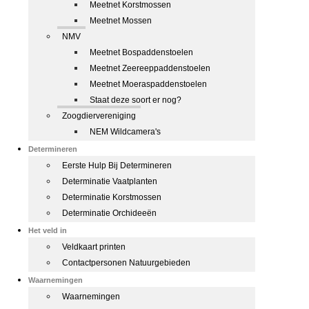
Meetnet Korstmossen
Meetnet Mossen
NMV
Meetnet Bospaddenstoelen
Meetnet Zeereeppaddenstoelen
Meetnet Moeraspaddenstoelen
Staat deze soort er nog?
Zoogdiervereniging
NEM Wildcamera's
Determineren
Eerste Hulp Bij Determineren
Determinatie Vaatplanten
Determinatie Korstmossen
Determinatie Orchideeën
Het veld in
Veldkaart printen
Contactpersonen Natuurgebieden
Waarnemingen
Waarnemingen