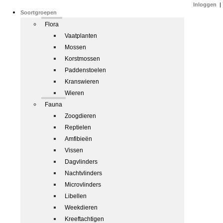
Inloggen
|
Soortgroepen
Flora
Vaatplanten
Mossen
Korstmossen
Paddenstoelen
Kranswieren
Wieren
Fauna
Zoogdieren
Reptielen
Amfibieën
Vissen
Dagvlinders
Nachtvlinders
Microvlinders
Libellen
Weekdieren
Kreeftachtigen