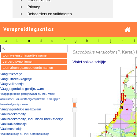
Over deze site
Privacy
Beheerders en validatoren
Verspreidingsatlas
a
b
c
d
e
f
g
h
i
j
k
l
Saccobolus versicolor
(P. Karst.) 
toon wetenschappelijke namen
verberg synoniemen
Violet spikkelschijfje
toon alleen geaccepteerde namen
Vaag trilkorstje
Vaag uitbreekkogeltje
Vaag vulkaantje
Vaaggegordelde gordijnzwam
Vaaggegordelde gordijnzwam sl, incl. Valse
azuursteel-, Azuursteelgordijnzwam, Okergrijze
fraaisteelgordijnzwam
Vaaggegordelde melkzwam
Vaal breeksteeltje
Vaal breeksteeltje, incl. Bleek breeksteeltje
Vaal kalkschaaltje
Vaal mosklokje
Vaal mosklokje sl, incl. Okermosklokje