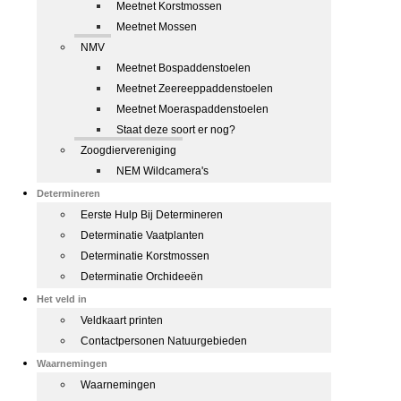
Meetnet Korstmossen
Meetnet Mossen
NMV
Meetnet Bospaddenstoelen
Meetnet Zeereeppaddenstoelen
Meetnet Moeraspaddenstoelen
Staat deze soort er nog?
Zoogdiervereniging
NEM Wildcamera's
Determineren
Eerste Hulp Bij Determineren
Determinatie Vaatplanten
Determinatie Korstmossen
Determinatie Orchideeën
Het veld in
Veldkaart printen
Contactpersonen Natuurgebieden
Waarnemingen
Waarnemingen