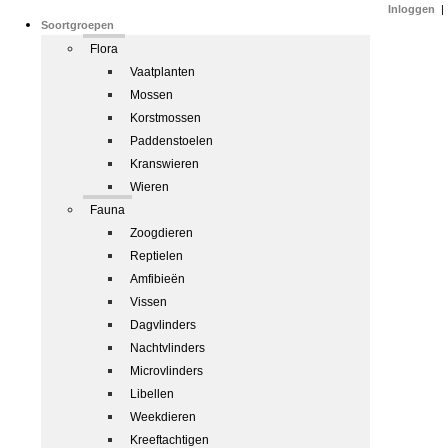
Inloggen
|
Soortgroepen
Flora
Vaatplanten
Mossen
Korstmossen
Paddenstoelen
Kranswieren
Wieren
Fauna
Zoogdieren
Reptielen
Amfibieën
Vissen
Dagvlinders
Nachtvlinders
Microvlinders
Libellen
Weekdieren
Kreeftachtigen