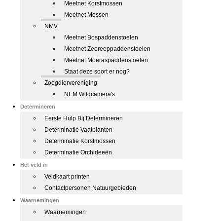
Meetnet Korstmossen
Meetnet Mossen
NMV
Meetnet Bospaddenstoelen
Meetnet Zeereeppaddenstoelen
Meetnet Moeraspaddenstoelen
Staat deze soort er nog?
Zoogdiervereniging
NEM Wildcamera's
Determineren
Eerste Hulp Bij Determineren
Determinatie Vaatplanten
Determinatie Korstmossen
Determinatie Orchideeën
Het veld in
Veldkaart printen
Contactpersonen Natuurgebieden
Waarnemingen
Waarnemingen