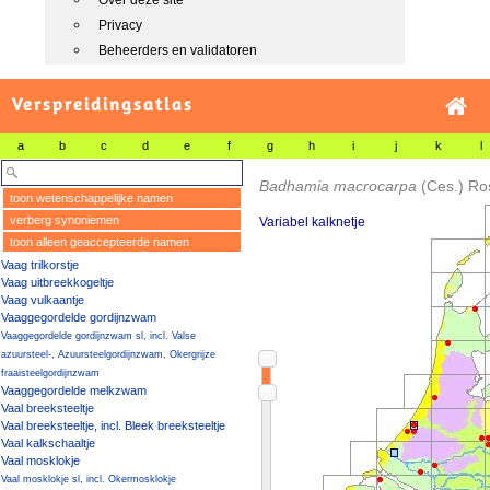
Over deze site
Privacy
Beheerders en validatoren
Verspreidingsatlas
a
b
c
d
e
f
g
h
i
j
k
l
Badhamia macrocarpa
(Ces.) Ros
toon wetenschappelijke namen
verberg synoniemen
Variabel kalknetje
toon alleen geaccepteerde namen
Vaag trilkorstje
Vaag uitbreekkogeltje
Vaag vulkaantje
Vaaggegordelde gordijnzwam
Vaaggegordelde gordijnzwam sl, incl. Valse
azuursteel-, Azuursteelgordijnzwam, Okergrijze
fraaisteelgordijnzwam
Vaaggegordelde melkzwam
Vaal breeksteeltje
Vaal breeksteeltje, incl. Bleek breeksteeltje
Vaal kalkschaaltje
Vaal mosklokje
Vaal mosklokje sl, incl. Okermosklokje