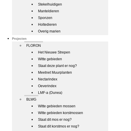
Stekelhuidigen
Manteldieren
Sponzen
Holtedieren
Overig marien
Projecten
FLORON
Het Nieuwe Strepen
Witte gebieden
Staat deze plant er nog?
Meetnet Muurplanten
Nectarindex
Oeverindex
LMF-a (Dunea)
BLWG
Witte gebieden mossen
Witte gebieden korstmossen
Staat dit mos er nog?
Staat dit korstmos er nog?