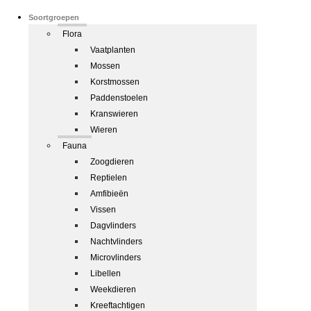
Soortgroepen
Flora
Vaatplanten
Mossen
Korstmossen
Paddenstoelen
Kranswieren
Wieren
Fauna
Zoogdieren
Reptielen
Amfibieën
Vissen
Dagvlinders
Nachtvlinders
Microvlinders
Libellen
Weekdieren
Kreeftachtigen