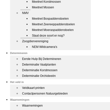
Meetnet Korstmossen
Meetnet Mossen
NMV
Meetnet Bospaddenstoelen
Meetnet Zeereeppaddenstoelen
Meetnet Moeraspaddenstoelen
Staat deze soort er nog?
Zoogdiervereniging
NEM Wildcamera's
Determineren
Eerste Hulp Bij Determineren
Determinatie Vaatplanten
Determinatie Korstmossen
Determinatie Orchideeën
Het veld in
Veldkaart printen
Contactpersonen Natuurgebieden
Waarnemingen
Waarnemingen