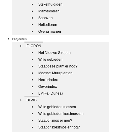
Stekelhuidigen
Manteldieren
Sponzen
Holtedieren
Overig marien
Projecten
FLORON
Het Nieuwe Strepen
Witte gebieden
Staat deze plant er nog?
Meetnet Muurplanten
Nectarindex
Oeverindex
LMF-a (Dunea)
BLWG
Witte gebieden mossen
Witte gebieden korstmossen
Staat dit mos er nog?
Staat dit korstmos er nog?