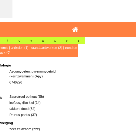
t
u
v
w
x
y
z
nomie
|
artikelen (1)
|
standaardwerken (2)
|
trend en
ack (0)
ologie
Ascomyceten, pyrenomycetoïd
(kernzwammen) (Apy)
0740220
p:
Saprotroof op hout (Sh)
loofbos, rijke klei (14)
takken, dood (34)
Prunus padus (37)
dreiging
zeer zeldzaam (zzz)