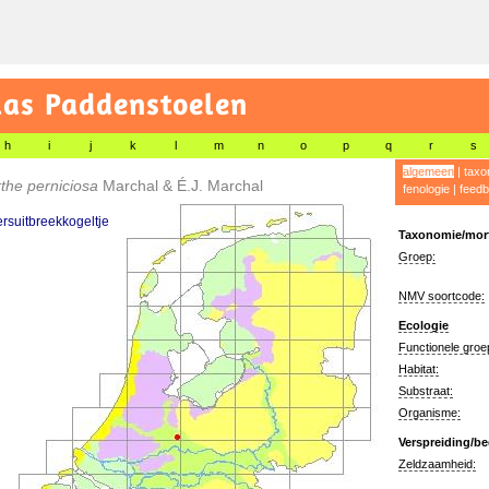
las Paddenstoelen
h
i
j
k
l
m
n
o
p
q
r
s
algemeen
|
taxo
the perniciosa
Marchal & É.J. Marchal
fenologie
|
feedb
rsuitbreekkogeltje
Taxonomie/morf
Groep:
NMV soortcode:
Ecologie
Functionele groe
Habitat:
Substraat:
Organisme:
Verspreiding/be
Zeldzaamheid: