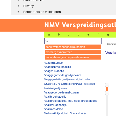
Over deze site
Privacy
Beheerders en validatoren
NMV Verspreidingsat
a
b
c
d
e
f
g
Diapor
toon wetenschappelijke namen
verberg synoniemen
Vogelke
toon alleen geaccepteerde namen
Vaag trilkorstje
Vaag uitbreekkogeltje
Vaag vulkaantje
Vaaggegordelde gordijnzwam
Vaaggegordelde gordijnzwam sl, incl. Valse
azuursteel-, Azuursteelgordijnzwam, Okergrijze
fraaisteelgordijnzwam
Vaaggegordelde melkzwam
Vaal breeksteeltje
Vaal breeksteeltje, incl. Bleek breeksteeltje
Vaal kalkschaaltje
Vaal mosklokje
Vaal mosklokje sl, incl. Okermosklokje