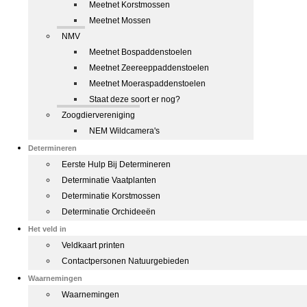
Meetnet Korstmossen
Meetnet Mossen
NMV
Meetnet Bospaddenstoelen
Meetnet Zeereeppaddenstoelen
Meetnet Moeraspaddenstoelen
Staat deze soort er nog?
Zoogdiervereniging
NEM Wildcamera's
Determineren
Eerste Hulp Bij Determineren
Determinatie Vaatplanten
Determinatie Korstmossen
Determinatie Orchideeën
Het veld in
Veldkaart printen
Contactpersonen Natuurgebieden
Waarnemingen
Waarnemingen