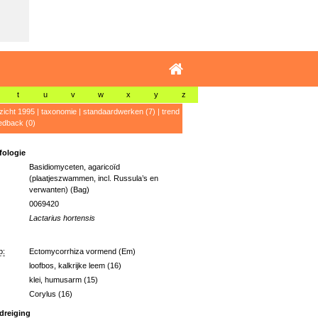
t
u
v
w
x
y
z
zicht 1995
|
taxonomie
|
standaardwerken (7)
|
trend
edback (0)
ologie
Basidiomyceten, agaricoïd
(plaatjeszwammen, incl. Russula’s en
verwanten) (Bag)
0069420
Lactarius hortensis
p:
Ectomycorrhiza vormend (Em)
loofbos, kalkrijke leem (16)
klei, humusarm (15)
Corylus (16)
dreiging