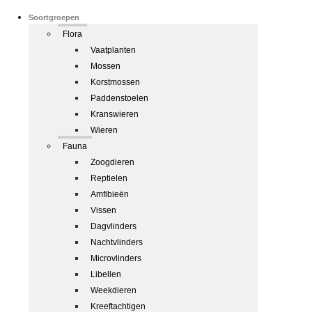
Soortgroepen
Flora
Vaatplanten
Mossen
Korstmossen
Paddenstoelen
Kranswieren
Wieren
Fauna
Zoogdieren
Reptielen
Amfibieën
Vissen
Dagvlinders
Nachtvlinders
Microvlinders
Libellen
Weekdieren
Kreeftachtigen