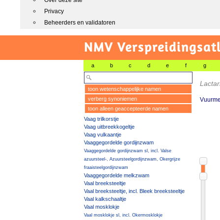
Over deze site
Privacy
Beheerders en validatoren
NMV Verspreidingsat
a
b
c
d
e
f
g
Lactar
toon wetenschappelijke namen
verberg synoniemen
Vuurm
toon alleen geaccepteerde namen
Vaag trilkorstje
Vaag uitbreekkogeltje
Vaag vulkaantje
Vaaggegordelde gordijnzwam
Vaaggegordelde gordijnzwam sl, incl. Valse
azuursteel-, Azuursteelgordijnzwam, Okergrijze
fraaisteelgordijnzwam
Vaaggegordelde melkzwam
Vaal breeksteeltje
Vaal breeksteeltje, incl. Bleek breeksteeltje
Vaal kalkschaaltje
Vaal mosklokje
Vaal mosklokje sl, incl. Okermosklokje