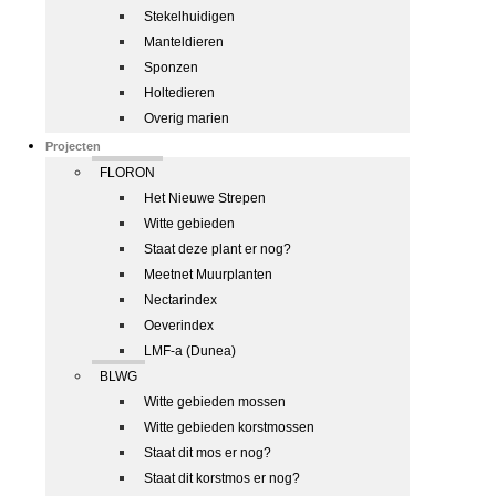
Stekelhuidigen
Manteldieren
Sponzen
Holtedieren
Overig marien
Projecten
FLORON
Het Nieuwe Strepen
Witte gebieden
Staat deze plant er nog?
Meetnet Muurplanten
Nectarindex
Oeverindex
LMF-a (Dunea)
BLWG
Witte gebieden mossen
Witte gebieden korstmossen
Staat dit mos er nog?
Staat dit korstmos er nog?