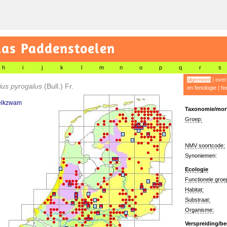
las Paddenstoelen
h
i
j
k
l
m
n
o
p
q
r
s
algemeen
|
over
ius pyrogalus
(Bull.) Fr.
en fenologie
|
fe
elkzwam
Taxonomie/morf
Groep:
NMV soortcode:
Synoniemen:
Ecologie
Functionele groe
Habitat:
Substraat:
Organisme:
Verspreiding/be