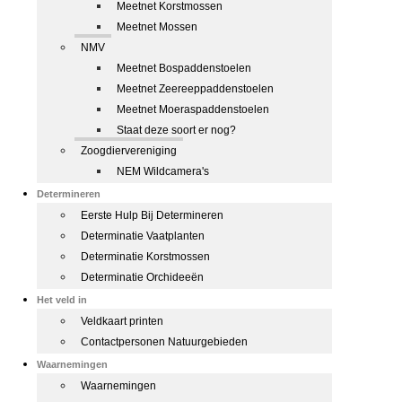
Meetnet Korstmossen
Meetnet Mossen
NMV
Meetnet Bospaddenstoelen
Meetnet Zeereeppaddenstoelen
Meetnet Moeraspaddenstoelen
Staat deze soort er nog?
Zoogdiervereniging
NEM Wildcamera's
Determineren
Eerste Hulp Bij Determineren
Determinatie Vaatplanten
Determinatie Korstmossen
Determinatie Orchideeën
Het veld in
Veldkaart printen
Contactpersonen Natuurgebieden
Waarnemingen
Waarnemingen