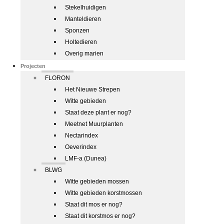
Stekelhuidigen
Manteldieren
Sponzen
Holtedieren
Overig marien
Projecten
FLORON
Het Nieuwe Strepen
Witte gebieden
Staat deze plant er nog?
Meetnet Muurplanten
Nectarindex
Oeverindex
LMF-a (Dunea)
BLWG
Witte gebieden mossen
Witte gebieden korstmossen
Staat dit mos er nog?
Staat dit korstmos er nog?