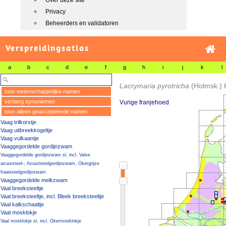
Over deze site
Privacy
Beheerders en validatoren
Verspreidingsatlas
a
b
c
d
e
f
g
h
i
j
k
l
Lacrymaria pyrotricha
(Holmsk.) 
toon wetenschappelijke namen
verberg synoniemen
Vurige franjehoed
toon alleen geaccepteerde namen
Vaag trilkorstje
Vaag uitbreekkogeltje
Vaag vulkaantje
Vaaggegordelde gordijnzwam
Vaaggegordelde gordijnzwam sl, incl. Valse
azuursteel-, Azuursteelgordijnzwam, Okergrijze
fraaisteelgordijnzwam
Vaaggegordelde melkzwam
Vaal breeksteeltje
Vaal breeksteeltje, incl. Bleek breeksteeltje
Vaal kalkschaaltje
Vaal mosklokje
Vaal mosklokje sl, incl. Okermosklokje