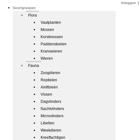
Inloggen
|
Soortgroepen
Flora
Vaatplanten
Mossen
Korstmossen
Paddenstoelen
Kranswieren
Wieren
Fauna
Zoogdieren
Reptielen
Amfibieën
Vissen
Dagvlinders
Nachtvlinders
Microvlinders
Libellen
Weekdieren
Kreeftachtigen