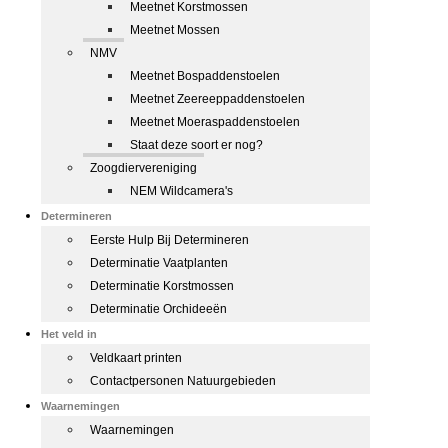
Meetnet Korstmossen
Meetnet Mossen
NMV
Meetnet Bospaddenstoelen
Meetnet Zeereeppaddenstoelen
Meetnet Moeraspaddenstoelen
Staat deze soort er nog?
Zoogdiervereniging
NEM Wildcamera's
Determineren
Eerste Hulp Bij Determineren
Determinatie Vaatplanten
Determinatie Korstmossen
Determinatie Orchideeën
Het veld in
Veldkaart printen
Contactpersonen Natuurgebieden
Waarnemingen
Waarnemingen