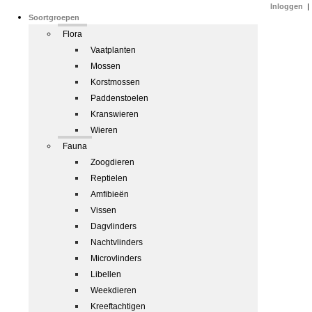
Inloggen
|
Soortgroepen
Flora
Vaatplanten
Mossen
Korstmossen
Paddenstoelen
Kranswieren
Wieren
Fauna
Zoogdieren
Reptielen
Amfibieën
Vissen
Dagvlinders
Nachtvlinders
Microvlinders
Libellen
Weekdieren
Kreeftachtigen