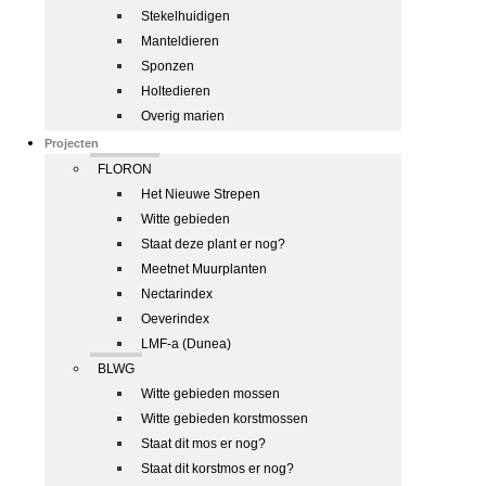
Stekelhuidigen
Manteldieren
Sponzen
Holtedieren
Overig marien
Projecten
FLORON
Het Nieuwe Strepen
Witte gebieden
Staat deze plant er nog?
Meetnet Muurplanten
Nectarindex
Oeverindex
LMF-a (Dunea)
BLWG
Witte gebieden mossen
Witte gebieden korstmossen
Staat dit mos er nog?
Staat dit korstmos er nog?