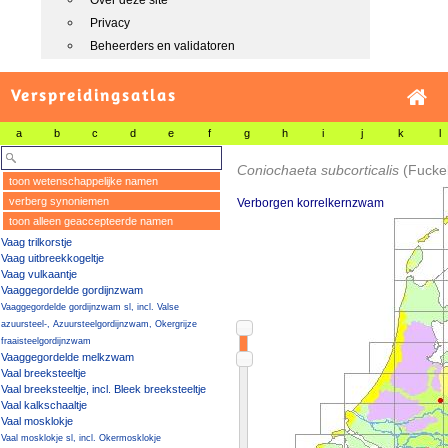
Over deze site
Privacy
Beheerders en validatoren
Verspreidingsatlas
a
b
c
d
e
f
g
h
i
j
k
l
Coniochaeta subcorticalis
(Fucke
toon wetenschappelijke namen
verberg synoniemen
Verborgen korrelkernzwam
toon alleen geaccepteerde namen
Vaag trilkorstje
Vaag uitbreekkogeltje
Vaag vulkaantje
Vaaggegordelde gordijnzwam
Vaaggegordelde gordijnzwam sl, incl. Valse
azuursteel-, Azuursteelgordijnzwam, Okergrijze
fraaisteelgordijnzwam
Vaaggegordelde melkzwam
Vaal breeksteeltje
Vaal breeksteeltje, incl. Bleek breeksteeltje
Vaal kalkschaaltje
Vaal mosklokje
Vaal mosklokje sl, incl. Okermosklokje