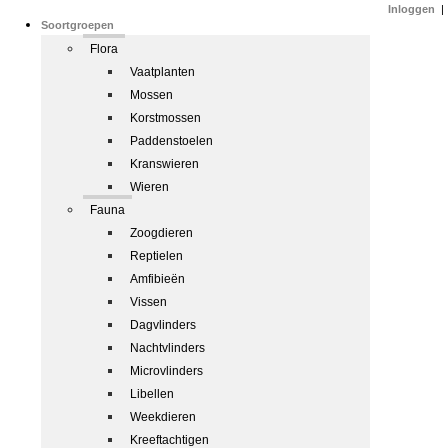
Inloggen
|
Soortgroepen
Flora
Vaatplanten
Mossen
Korstmossen
Paddenstoelen
Kranswieren
Wieren
Fauna
Zoogdieren
Reptielen
Amfibieën
Vissen
Dagvlinders
Nachtvlinders
Microvlinders
Libellen
Weekdieren
Kreeftachtigen