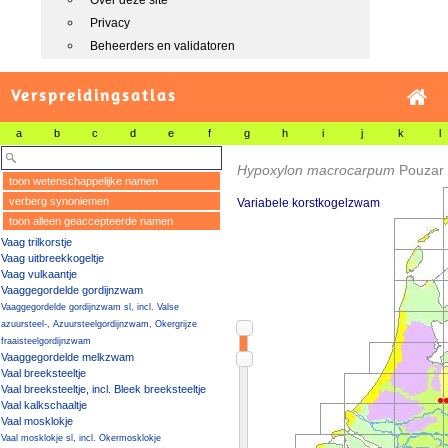
Over deze site
Privacy
Beheerders en validatoren
Verspreidingsatlas
a
b
c
d
e
f
g
h
i
j
k
l
Hypoxylon macrocarpum
Pouzar
toon wetenschappelijke namen
verberg synoniemen
Variabele korstkogelzwam
toon alleen geaccepteerde namen
Vaag trilkorstje
Vaag uitbreekkogeltje
Vaag vulkaantje
Vaaggegordelde gordijnzwam
Vaaggegordelde gordijnzwam sl, incl. Valse
azuursteel-, Azuursteelgordijnzwam, Okergrijze
fraaisteelgordijnzwam
Vaaggegordelde melkzwam
Vaal breeksteeltje
Vaal breeksteeltje, incl. Bleek breeksteeltje
Vaal kalkschaaltje
Vaal mosklokje
Vaal mosklokje sl, incl. Okermosklokje