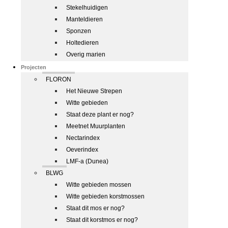
Stekelhuidigen
Manteldieren
Sponzen
Holtedieren
Overig marien
Projecten
FLORON
Het Nieuwe Strepen
Witte gebieden
Staat deze plant er nog?
Meetnet Muurplanten
Nectarindex
Oeverindex
LMF-a (Dunea)
BLWG
Witte gebieden mossen
Witte gebieden korstmossen
Staat dit mos er nog?
Staat dit korstmos er nog?