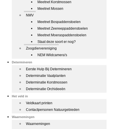
Meetnet Korstmossen
Meetnet Mossen
NMV
Meetnet Bospaddenstoelen
Meetnet Zeereeppaddenstoelen
Meetnet Moeraspaddenstoelen
Staat deze soort er nog?
Zoogdiervereniging
NEM Wildcamera's
Determineren
Eerste Hulp Bij Determineren
Determinatie Vaatplanten
Determinatie Korstmossen
Determinatie Orchideeën
Het veld in
Veldkaart printen
Contactpersonen Natuurgebieden
Waarnemingen
Waarnemingen