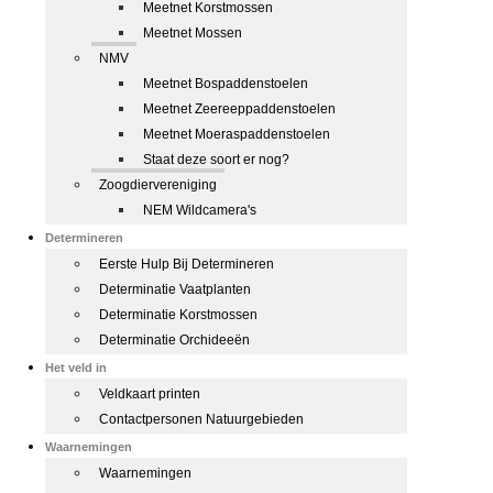
Meetnet Korstmossen
Meetnet Mossen
NMV
Meetnet Bospaddenstoelen
Meetnet Zeereeppaddenstoelen
Meetnet Moeraspaddenstoelen
Staat deze soort er nog?
Zoogdiervereniging
NEM Wildcamera's
Determineren
Eerste Hulp Bij Determineren
Determinatie Vaatplanten
Determinatie Korstmossen
Determinatie Orchideeën
Het veld in
Veldkaart printen
Contactpersonen Natuurgebieden
Waarnemingen
Waarnemingen