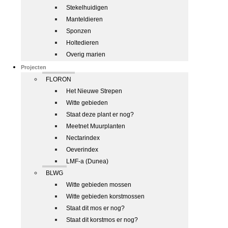
Stekelhuidigen
Manteldieren
Sponzen
Holtedieren
Overig marien
Projecten
FLORON
Het Nieuwe Strepen
Witte gebieden
Staat deze plant er nog?
Meetnet Muurplanten
Nectarindex
Oeverindex
LMF-a (Dunea)
BLWG
Witte gebieden mossen
Witte gebieden korstmossen
Staat dit mos er nog?
Staat dit korstmos er nog?