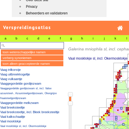
Over deze site
Privacy
Beheerders en validatoren
Verspreidingsatlas
a
b
c
d
e
f
g
h
i
j
k
l
Galerina mniophila sl, incl. cepha
toon wetenschappelijke namen
verberg synoniemen
Vaal mosklokje sl, incl. Okermosklokje
toon alleen geaccepteerde namen
Vaag trilkorstje
Vaag uitbreekkogeltje
Vaag vulkaantje
Vaaggegordelde gordijnzwam
Vaaggegordelde gordijnzwam sl, incl. Valse
azuursteel-, Azuursteelgordijnzwam, Okergrijze
fraaisteelgordijnzwam
Vaaggegordelde melkzwam
Vaal breeksteeltje
Vaal breeksteeltje, incl. Bleek breeksteeltje
Vaal kalkschaaltje
Vaal mosklokje
Vaal mosklokje sl, incl. Okermosklokje