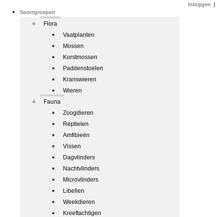
Inloggen
|
Soortgroepen
Flora
Vaatplanten
Mossen
Korstmossen
Paddenstoelen
Kranswieren
Wieren
Fauna
Zoogdieren
Reptielen
Amfibieën
Vissen
Dagvlinders
Nachtvlinders
Microvlinders
Libellen
Weekdieren
Kreeftachtigen