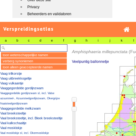
Over deze site
Privacy
Beheerders en validatoren
Verspreidingsatlas
a
b
c
d
e
f
g
h
i
j
k
l
Amphisphaeria millepunctata
(Fu
toon wetenschappelijke namen
verberg synoniemen
Veelpuntig ballonnetje
toon alleen geaccepteerde namen
Vaag trilkorstje
Vaag uitbreekkogeltje
Vaag vulkaantje
Vaaggegordelde gordijnzwam
Vaaggegordelde gordijnzwam sl, incl. Valse
azuursteel-, Azuursteelgordijnzwam, Okergrijze
fraaisteelgordijnzwam
Vaaggegordelde melkzwam
Vaal breeksteeltje
Vaal breeksteeltje, incl. Bleek breeksteeltje
Vaal kalkschaaltje
Vaal mosklokje
Vaal mosklokje sl, incl. Okermosklokje