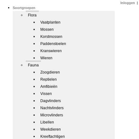
Inloggen
|
Soortgroepen
Flora
Vaatplanten
Mossen
Korstmossen
Paddenstoelen
Kranswieren
Wieren
Fauna
Zoogdieren
Reptielen
Amfibieën
Vissen
Dagvlinders
Nachtvlinders
Microvlinders
Libellen
Weekdieren
Kreeftachtigen