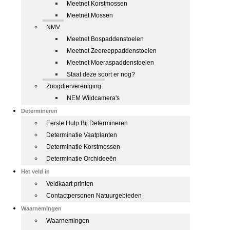
Meetnet Korstmossen
Meetnet Mossen
NMV
Meetnet Bospaddenstoelen
Meetnet Zeereeppaddenstoelen
Meetnet Moeraspaddenstoelen
Staat deze soort er nog?
Zoogdiervereniging
NEM Wildcamera's
Determineren
Eerste Hulp Bij Determineren
Determinatie Vaatplanten
Determinatie Korstmossen
Determinatie Orchideeën
Het veld in
Veldkaart printen
Contactpersonen Natuurgebieden
Waarnemingen
Waarnemingen