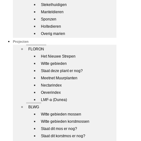
Stekelhuidigen
Manteldieren
Sponzen
Holtedieren
Overig marien
Projecten
FLORON
Het Nieuwe Strepen
Witte gebieden
Staat deze plant er nog?
Meetnet Muurplanten
Nectarindex
Oeverindex
LMF-a (Dunea)
BLWG
Witte gebieden mossen
Witte gebieden korstmossen
Staat dit mos er nog?
Staat dit korstmos er nog?