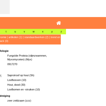
t
u
v
w
x
y
z
nomie
|
artikelen (1)
|
standaardwerken (2)
|
trend en
ack (0)
ologie
Fungoïde Protista (slijmzwammen,
Myxomyceten) (Myx)
0917270
p:
Saprotroof op hout (Sh)
Loofbossen (10)
Hout, dood (30)
Loofbomen en -struiken (10)
dreiging
zeer zeldzaam (zzz)