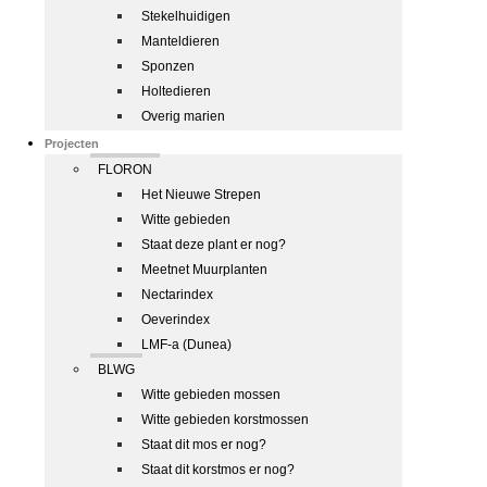
Stekelhuidigen
Manteldieren
Sponzen
Holtedieren
Overig marien
Projecten
FLORON
Het Nieuwe Strepen
Witte gebieden
Staat deze plant er nog?
Meetnet Muurplanten
Nectarindex
Oeverindex
LMF-a (Dunea)
BLWG
Witte gebieden mossen
Witte gebieden korstmossen
Staat dit mos er nog?
Staat dit korstmos er nog?