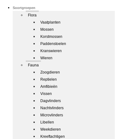
Soortgroepen
Flora
Vaatplanten
Mossen
Korstmossen
Paddenstoelen
Kranswieren
Wieren
Fauna
Zoogdieren
Reptielen
Amfibieën
Vissen
Dagvlinders
Nachtvlinders
Microvlinders
Libellen
Weekdieren
Kreeftachtigen