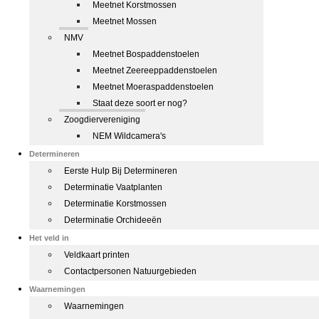
Meetnet Korstmossen
Meetnet Mossen
NMV
Meetnet Bospaddenstoelen
Meetnet Zeereeppaddenstoelen
Meetnet Moeraspaddenstoelen
Staat deze soort er nog?
Zoogdiervereniging
NEM Wildcamera's
Determineren
Eerste Hulp Bij Determineren
Determinatie Vaatplanten
Determinatie Korstmossen
Determinatie Orchideeën
Het veld in
Veldkaart printen
Contactpersonen Natuurgebieden
Waarnemingen
Waarnemingen