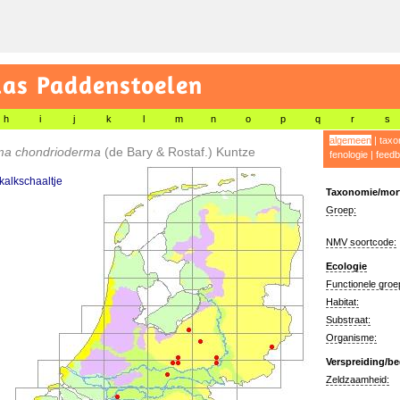
las Paddenstoelen
h
i
j
k
l
m
n
o
p
q
r
s
algemeen
|
taxo
ma chondrioderma
(de Bary & Rostaf.) Kuntze
fenologie
|
feedb
 kalkschaaltje
Taxonomie/morf
Groep:
NMV soortcode:
Ecologie
Functionele groe
Habitat:
Substraat:
Organisme:
Verspreiding/be
Zeldzaamheid: