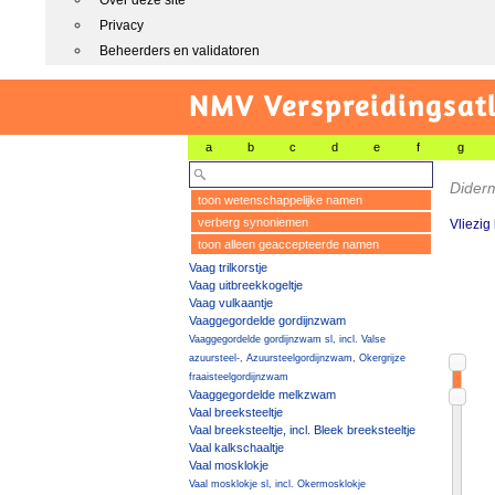
Over deze site
Privacy
Beheerders en validatoren
NMV Verspreidingsat
a
b
c
d
e
f
g
Dider
toon wetenschappelijke namen
verberg synoniemen
Vliezig
toon alleen geaccepteerde namen
Vaag trilkorstje
Vaag uitbreekkogeltje
Vaag vulkaantje
Vaaggegordelde gordijnzwam
Vaaggegordelde gordijnzwam sl, incl. Valse
azuursteel-, Azuursteelgordijnzwam, Okergrijze
fraaisteelgordijnzwam
Vaaggegordelde melkzwam
Vaal breeksteeltje
Vaal breeksteeltje, incl. Bleek breeksteeltje
Vaal kalkschaaltje
Vaal mosklokje
Vaal mosklokje sl, incl. Okermosklokje