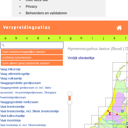
Over deze site
Privacy
Beheerders en validatoren
Verspreidingsatlas
a
b
c
d
e
f
g
h
i
j
k
l
Hymenoscyphus laetus
(Boud.) 
toon wetenschappelijke namen
verberg synoniemen
Vrolijk vlieskelkje
toon alleen geaccepteerde namen
Vaag trilkorstje
Vaag uitbreekkogeltje
Vaag vulkaantje
Vaaggegordelde gordijnzwam
Vaaggegordelde gordijnzwam sl, incl. Valse
azuursteel-, Azuursteelgordijnzwam, Okergrijze
fraaisteelgordijnzwam
Vaaggegordelde melkzwam
Vaal breeksteeltje
Vaal breeksteeltje, incl. Bleek breeksteeltje
Vaal kalkschaaltje
Vaal mosklokje
Vaal mosklokje sl, incl. Okermosklokje