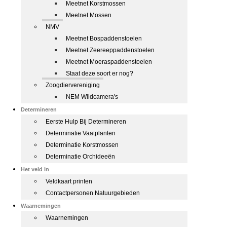
Meetnet Korstmossen
Meetnet Mossen
NMV
Meetnet Bospaddenstoelen
Meetnet Zeereeppaddenstoelen
Meetnet Moeraspaddenstoelen
Staat deze soort er nog?
Zoogdiervereniging
NEM Wildcamera's
Determineren
Eerste Hulp Bij Determineren
Determinatie Vaatplanten
Determinatie Korstmossen
Determinatie Orchideeën
Het veld in
Veldkaart printen
Contactpersonen Natuurgebieden
Waarnemingen
Waarnemingen