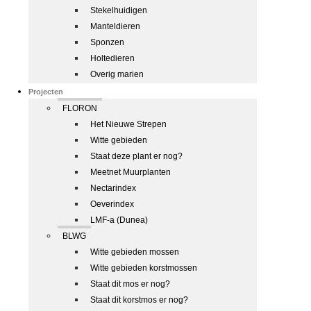
Stekelhuidigen
Manteldieren
Sponzen
Holtedieren
Overig marien
Projecten
FLORON
Het Nieuwe Strepen
Witte gebieden
Staat deze plant er nog?
Meetnet Muurplanten
Nectarindex
Oeverindex
LMF-a (Dunea)
BLWG
Witte gebieden mossen
Witte gebieden korstmossen
Staat dit mos er nog?
Staat dit korstmos er nog?