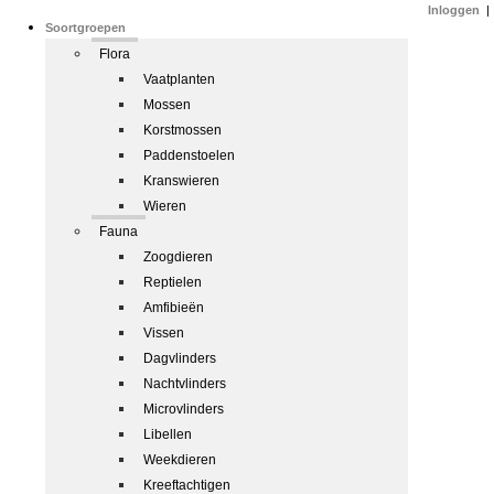
Inloggen
|
Soortgroepen
Flora
Vaatplanten
Mossen
Korstmossen
Paddenstoelen
Kranswieren
Wieren
Fauna
Zoogdieren
Reptielen
Amfibieën
Vissen
Dagvlinders
Nachtvlinders
Microvlinders
Libellen
Weekdieren
Kreeftachtigen