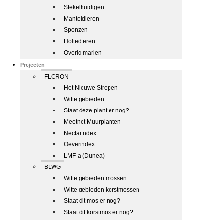
Stekelhuidigen
Manteldieren
Sponzen
Holtedieren
Overig marien
Projecten
FLORON
Het Nieuwe Strepen
Witte gebieden
Staat deze plant er nog?
Meetnet Muurplanten
Nectarindex
Oeverindex
LMF-a (Dunea)
BLWG
Witte gebieden mossen
Witte gebieden korstmossen
Staat dit mos er nog?
Staat dit korstmos er nog?