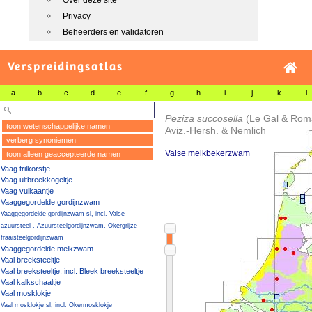
Over deze site
Privacy
Beheerders en validatoren
Verspreidingsatlas
a
b
c
d
e
f
g
h
i
j
k
l
Peziza succosella
(Le Gal & Rom
toon wetenschappelijke namen
Aviz.-Hersh. & Nemlich
verberg synoniemen
Valse melkbekerzwam
toon alleen geaccepteerde namen
Vaag trilkorstje
Vaag uitbreekkogeltje
Vaag vulkaantje
Vaaggegordelde gordijnzwam
Vaaggegordelde gordijnzwam sl, incl. Valse
azuursteel-, Azuursteelgordijnzwam, Okergrijze
fraaisteelgordijnzwam
Vaaggegordelde melkzwam
Vaal breeksteeltje
Vaal breeksteeltje, incl. Bleek breeksteeltje
Vaal kalkschaaltje
Vaal mosklokje
Vaal mosklokje sl, incl. Okermosklokje