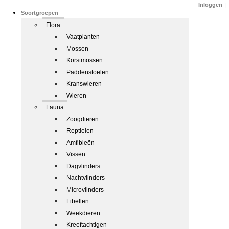
Inloggen
|
Soortgroepen
Flora
Vaatplanten
Mossen
Korstmossen
Paddenstoelen
Kranswieren
Wieren
Fauna
Zoogdieren
Reptielen
Amfibieën
Vissen
Dagvlinders
Nachtvlinders
Microvlinders
Libellen
Weekdieren
Kreeftachtigen