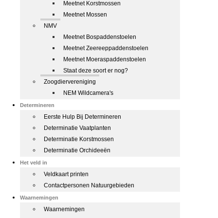
Meetnet Korstmossen
Meetnet Mossen
NMV
Meetnet Bospaddenstoelen
Meetnet Zeereeppaddenstoelen
Meetnet Moeraspaddenstoelen
Staat deze soort er nog?
Zoogdiervereniging
NEM Wildcamera's
Determineren
Eerste Hulp Bij Determineren
Determinatie Vaatplanten
Determinatie Korstmossen
Determinatie Orchideeën
Het veld in
Veldkaart printen
Contactpersonen Natuurgebieden
Waarnemingen
Waarnemingen