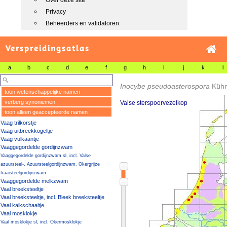
Over deze site
Privacy
Beheerders en validatoren
Verspreidingsatlas
a
b
c
d
e
f
g
h
i
j
k
l
Inocybe pseudoasterospora
Kühn
toon wetenschappelijke namen
verberg synoniemen
Valse sterspoorvezelkop
toon alleen geaccepteerde namen
Vaag trilkorstje
Vaag uitbreekkogeltje
Vaag vulkaantje
Vaaggegordelde gordijnzwam
Vaaggegordelde gordijnzwam sl, incl. Valse
azuursteel-, Azuursteelgordijnzwam, Okergrijze
fraaisteelgordijnzwam
Vaaggegordelde melkzwam
Vaal breeksteeltje
Vaal breeksteeltje, incl. Bleek breeksteeltje
Vaal kalkschaaltje
Vaal mosklokje
Vaal mosklokje sl, incl. Okermosklokje