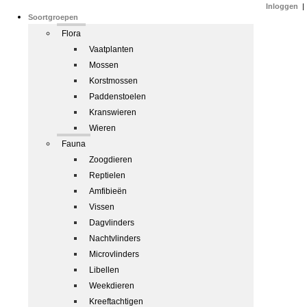
Inloggen
|
Soortgroepen
Flora
Vaatplanten
Mossen
Korstmossen
Paddenstoelen
Kranswieren
Wieren
Fauna
Zoogdieren
Reptielen
Amfibieën
Vissen
Dagvlinders
Nachtvlinders
Microvlinders
Libellen
Weekdieren
Kreeftachtigen