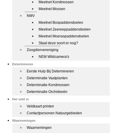
Meetnet Korstmossen
Meetnet Mossen
NMV
Meetnet Bospaddenstoelen
Meetnet Zeereeppaddenstoelen
Meetnet Moeraspaddenstoelen
Staat deze soort er nog?
Zoogdiervereniging
NEM Wildcamera's
Determineren
Eerste Hulp Bij Determineren
Determinatie Vaatplanten
Determinatie Korstmossen
Determinatie Orchideeën
Het veld in
Veldkaart printen
Contactpersonen Natuurgebieden
Waarnemingen
Waarnemingen