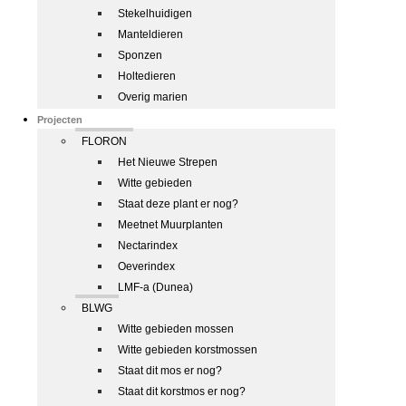
Stekelhuidigen
Manteldieren
Sponzen
Holtedieren
Overig marien
Projecten
FLORON
Het Nieuwe Strepen
Witte gebieden
Staat deze plant er nog?
Meetnet Muurplanten
Nectarindex
Oeverindex
LMF-a (Dunea)
BLWG
Witte gebieden mossen
Witte gebieden korstmossen
Staat dit mos er nog?
Staat dit korstmos er nog?