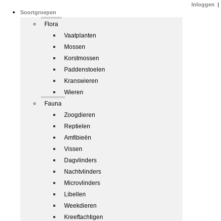
Inloggen
|
Soortgroepen
Flora
Vaatplanten
Mossen
Korstmossen
Paddenstoelen
Kranswieren
Wieren
Fauna
Zoogdieren
Reptielen
Amfibieën
Vissen
Dagvlinders
Nachtvlinders
Microvlinders
Libellen
Weekdieren
Kreeftachtigen