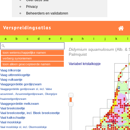
Over deze site
Privacy
Beheerders en validatoren
Verspreidingsatlas
a
b
c
d
e
f
g
h
i
j
k
l
Didymium squamulosum
(Alb. & 
toon wetenschappelijke namen
Palmquist
verberg synoniemen
Variabel kristalkopje
toon alleen geaccepteerde namen
Vaag trilkorstje
Vaag uitbreekkogeltje
Vaag vulkaantje
Vaaggegordelde gordijnzwam
Vaaggegordelde gordijnzwam sl, incl. Valse
azuursteel-, Azuursteelgordijnzwam, Okergrijze
fraaisteelgordijnzwam
Vaaggegordelde melkzwam
Vaal breeksteeltje
Vaal breeksteeltje, incl. Bleek breeksteeltje
Vaal kalkschaaltje
Vaal mosklokje
Vaal mosklokje sl, incl. Okermosklokje