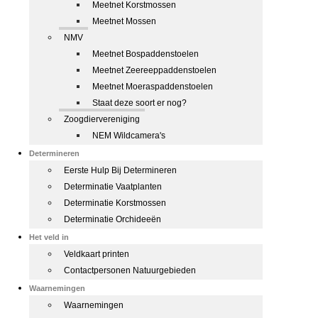
Meetnet Korstmossen
Meetnet Mossen
NMV
Meetnet Bospaddenstoelen
Meetnet Zeereeppaddenstoelen
Meetnet Moeraspaddenstoelen
Staat deze soort er nog?
Zoogdiervereniging
NEM Wildcamera's
Determineren
Eerste Hulp Bij Determineren
Determinatie Vaatplanten
Determinatie Korstmossen
Determinatie Orchideeën
Het veld in
Veldkaart printen
Contactpersonen Natuurgebieden
Waarnemingen
Waarnemingen