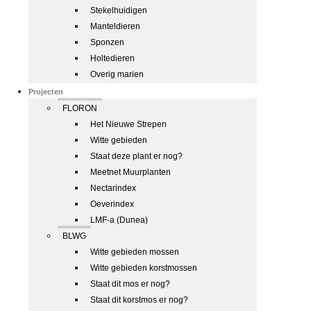
Stekelhuidigen
Manteldieren
Sponzen
Holtedieren
Overig marien
Projecten
FLORON
Het Nieuwe Strepen
Witte gebieden
Staat deze plant er nog?
Meetnet Muurplanten
Nectarindex
Oeverindex
LMF-a (Dunea)
BLWG
Witte gebieden mossen
Witte gebieden korstmossen
Staat dit mos er nog?
Staat dit korstmos er nog?