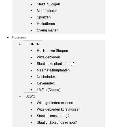
Stekelhuidigen
Manteldieren
Sponzen
Holtedieren
Overig marien
Projecten
FLORON
Het Nieuwe Strepen
Witte gebieden
Staat deze plant er nog?
Meetnet Muurplanten
Nectarindex
Oeverindex
LMF-a (Dunea)
BLWG
Witte gebieden mossen
Witte gebieden korstmossen
Staat dit mos er nog?
Staat dit korstmos er nog?