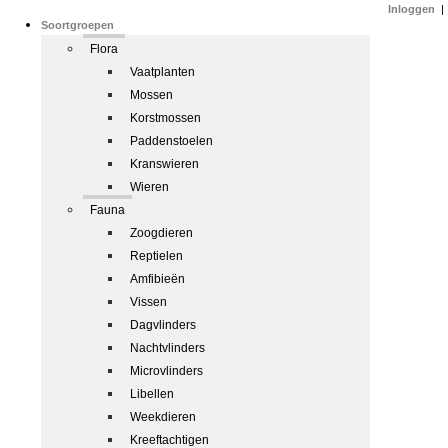
Inloggen
|
Soortgroepen
Flora
Vaatplanten
Mossen
Korstmossen
Paddenstoelen
Kranswieren
Wieren
Fauna
Zoogdieren
Reptielen
Amfibieën
Vissen
Dagvlinders
Nachtvlinders
Microvlinders
Libellen
Weekdieren
Kreeftachtigen