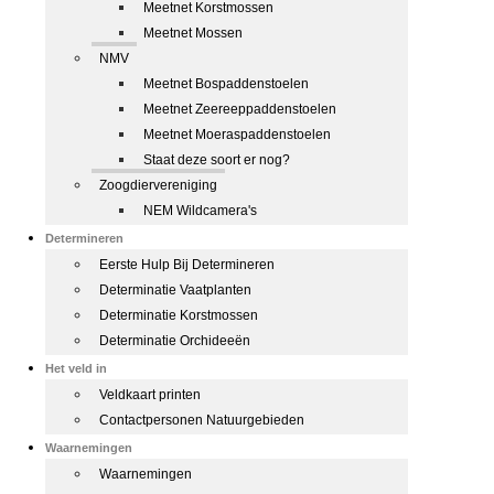
Meetnet Korstmossen
Meetnet Mossen
NMV
Meetnet Bospaddenstoelen
Meetnet Zeereeppaddenstoelen
Meetnet Moeraspaddenstoelen
Staat deze soort er nog?
Zoogdiervereniging
NEM Wildcamera's
Determineren
Eerste Hulp Bij Determineren
Determinatie Vaatplanten
Determinatie Korstmossen
Determinatie Orchideeën
Het veld in
Veldkaart printen
Contactpersonen Natuurgebieden
Waarnemingen
Waarnemingen