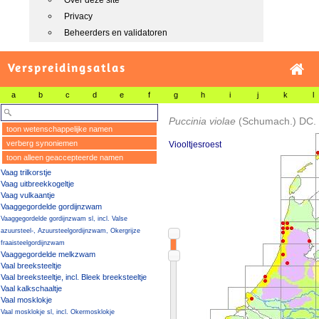
Over deze site
Privacy
Beheerders en validatoren
Verspreidingsatlas
a
b
c
d
e
f
g
h
i
j
k
l
Puccinia violae
(Schumach.) DC.
toon wetenschappelijke namen
verberg synoniemen
Viooltjesroest
toon alleen geaccepteerde namen
Vaag trilkorstje
Vaag uitbreekkogeltje
Vaag vulkaantje
Vaaggegordelde gordijnzwam
Vaaggegordelde gordijnzwam sl, incl. Valse
azuursteel-, Azuursteelgordijnzwam, Okergrijze
fraaisteelgordijnzwam
Vaaggegordelde melkzwam
Vaal breeksteeltje
Vaal breeksteeltje, incl. Bleek breeksteeltje
Vaal kalkschaaltje
Vaal mosklokje
Vaal mosklokje sl, incl. Okermosklokje