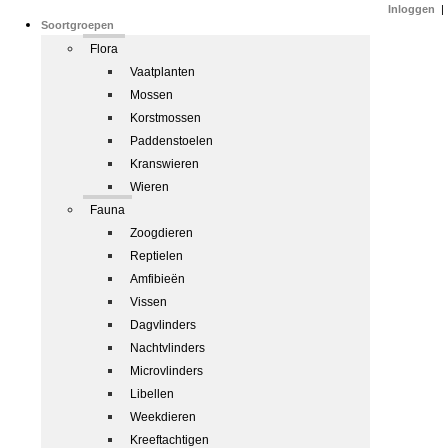
Inloggen
|
Soortgroepen
Flora
Vaatplanten
Mossen
Korstmossen
Paddenstoelen
Kranswieren
Wieren
Fauna
Zoogdieren
Reptielen
Amfibieën
Vissen
Dagvlinders
Nachtvlinders
Microvlinders
Libellen
Weekdieren
Kreeftachtigen