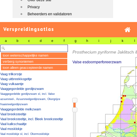
Over deze site
Privacy
Beheerders en validatoren
Verspreidingsatlas
a
b
c
d
e
f
g
h
i
j
k
l
Prosthecium pyriforme
Jaklitsch
toon wetenschappelijke namen
verberg synoniemen
Valse esdoornperforeerzwam
toon alleen geaccepteerde namen
Vaag trilkorstje
Vaag uitbreekkogeltje
Vaag vulkaantje
Vaaggegordelde gordijnzwam
Vaaggegordelde gordijnzwam sl, incl. Valse
azuursteel-, Azuursteelgordijnzwam, Okergrijze
fraaisteelgordijnzwam
Vaaggegordelde melkzwam
Vaal breeksteeltje
Vaal breeksteeltje, incl. Bleek breeksteeltje
Vaal kalkschaaltje
Vaal mosklokje
Vaal mosklokje sl, incl. Okermosklokje