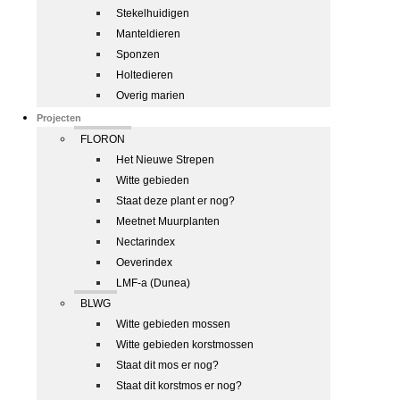
Stekelhuidigen
Manteldieren
Sponzen
Holtedieren
Overig marien
Projecten
FLORON
Het Nieuwe Strepen
Witte gebieden
Staat deze plant er nog?
Meetnet Muurplanten
Nectarindex
Oeverindex
LMF-a (Dunea)
BLWG
Witte gebieden mossen
Witte gebieden korstmossen
Staat dit mos er nog?
Staat dit korstmos er nog?