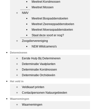
Meetnet Korstmossen
Meetnet Mossen
NMV
Meetnet Bospaddenstoelen
Meetnet Zeereeppaddenstoelen
Meetnet Moeraspaddenstoelen
Staat deze soort er nog?
Zoogdiervereniging
NEM Wildcamera's
Determineren
Eerste Hulp Bij Determineren
Determinatie Vaatplanten
Determinatie Korstmossen
Determinatie Orchideeën
Het veld in
Veldkaart printen
Contactpersonen Natuurgebieden
Waarnemingen
Waarnemingen