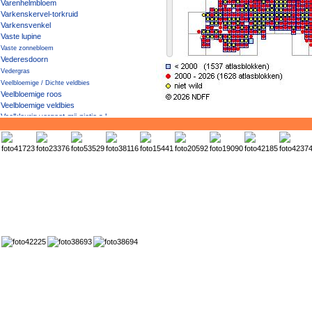
Varenhelmbloem
Varkenskervel-torkruid
Varkensvenkel
Vaste lupine
Vaste zonnebloem
Vederesdoorn
Vedergras
Veelbloemige / Dichte veldbies
Veelbloemige roos
Veelbloemige veldbies
Veelkleurig vergeet-mij-nietje s.l.
Veelkleurig vergeet-mij-nietje s.s.
Veelspletige lavendel
Veelstengelige waterbies
Veelwortelig kroos
Veenbies
Veenbloembies
Veenmelkviooltje
Veenmosorchis
Veenorchis
Veenpluis
Veenreukgras
Veenwortel
Veenzegge
Veerdelig tandzaad
Veld- / Smal / Berijpt beemdgras
Veld- / Zomprus
Veldbeemdgras