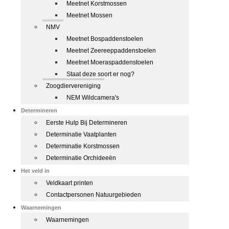
Meetnet Korstmossen
Meetnet Mossen
NMV
Meetnet Bospaddenstoelen
Meetnet Zeereeppaddenstoelen
Meetnet Moeraspaddenstoelen
Staat deze soort er nog?
Zoogdiervereniging
NEM Wildcamera's
Determineren
Eerste Hulp Bij Determineren
Determinatie Vaatplanten
Determinatie Korstmossen
Determinatie Orchideeën
Het veld in
Veldkaart printen
Contactpersonen Natuurgebieden
Waarnemingen
Waarnemingen