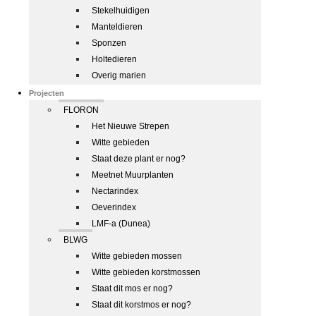
Stekelhuidigen
Manteldieren
Sponzen
Holtedieren
Overig marien
Projecten
FLORON
Het Nieuwe Strepen
Witte gebieden
Staat deze plant er nog?
Meetnet Muurplanten
Nectarindex
Oeverindex
LMF-a (Dunea)
BLWG
Witte gebieden mossen
Witte gebieden korstmossen
Staat dit mos er nog?
Staat dit korstmos er nog?