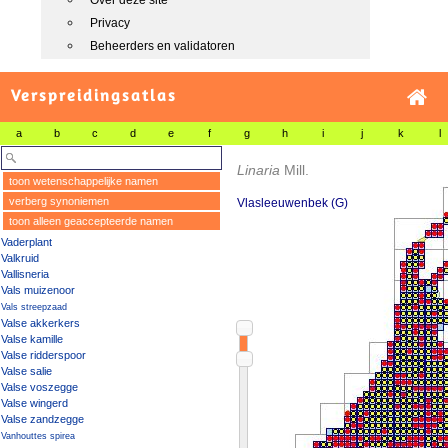
Over deze site
Privacy
Beheerders en validatoren
Verspreidingsatlas
a
b
c
d
e
f
g
h
i
j
k
l
Linaria
Mill.
toon wetenschappelijke namen
verberg synoniemen
Vlasleeuwenbek (G)
toon alleen geaccepteerde namen
Vaderplant
Valkruid
Vallisneria
Vals muizenoor
Vals streepzaad
Valse akkerkers
Valse kamille
Valse ridderspoor
Valse salie
Valse voszegge
Valse wingerd
Valse zandzegge
Vanhouttes spirea