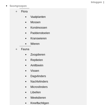
Inloggen
|
Soortgroepen
Flora
Vaatplanten
Mossen
Korstmossen
Paddenstoelen
Kranswieren
Wieren
Fauna
Zoogdieren
Reptielen
Amfibieën
Vissen
Dagvlinders
Nachtvlinders
Microvlinders
Libellen
Weekdieren
Kreeftachtigen