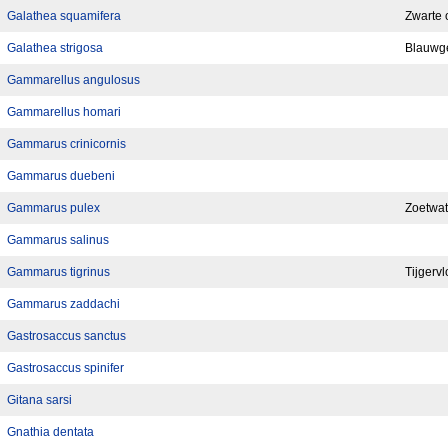
Galathea squamifera
Zwarte 
Galathea strigosa
Blauwge
Gammarellus angulosus
Gammarellus homari
Gammarus crinicornis
Gammarus duebeni
Gammarus pulex
Zoetwat
Gammarus salinus
Gammarus tigrinus
Tijgervl
Gammarus zaddachi
Gastrosaccus sanctus
Gastrosaccus spinifer
Gitana sarsi
Gnathia dentata