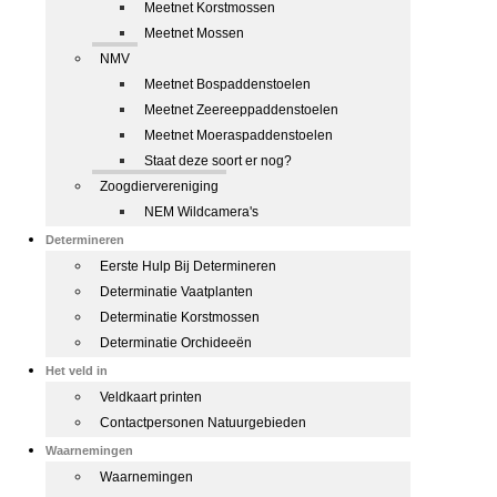
Meetnet Korstmossen
Meetnet Mossen
NMV
Meetnet Bospaddenstoelen
Meetnet Zeereeppaddenstoelen
Meetnet Moeraspaddenstoelen
Staat deze soort er nog?
Zoogdiervereniging
NEM Wildcamera's
Determineren
Eerste Hulp Bij Determineren
Determinatie Vaatplanten
Determinatie Korstmossen
Determinatie Orchideeën
Het veld in
Veldkaart printen
Contactpersonen Natuurgebieden
Waarnemingen
Waarnemingen