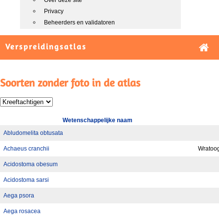
Over deze site
Privacy
Beheerders en validatoren
Verspreidingsatlas
Soorten zonder foto in de atlas
Wetenschappelijke naam
Abludomelita obtusata
Achaeus cranchii
Wratoo
Acidostoma obesum
Acidostoma sarsi
Aega psora
Aega rosacea