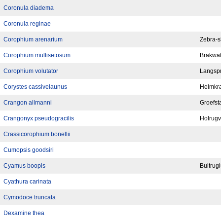
Coronula diadema
Coronula reginae
Corophium arenarium
Zebra-sl
Corophium multisetosum
Brakwate
Corophium volutator
Langspri
Corystes cassivelaunus
Helmkr
Crangon allmanni
Groefst
Crangonyx pseudogracilis
Holrugv
Crassicorophium bonellii
Cumopsis goodsiri
Cyamus boopis
Bultrugl
Cyathura carinata
Cymodoce truncata
Dexamine thea