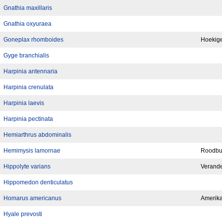
Gnathia maxillaris
Gnathia oxyuraea
Goneplax rhomboides
Hoekige
Gyge branchialis
Harpinia antennaria
Harpinia crenulata
Harpinia laevis
Harpinia pectinata
Hemiarthrus abdominalis
Hemimysis lamornae
Roodbu
Hippolyte varians
Verande
Hippomedon denticulatus
Homarus americanus
Amerika
Hyale prevosti