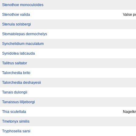
Stenothoe monoculoides
Stenothoe valida
Valse p
Stenula solsbergi
Stomatolepas dermochelys
Synchelidium maculatum
Synidotea laticauda
Talitrus saltator
Talorchestia brito
Talorchestia deshayesii
Tanais dulongii
Tanaissus lilljeborgi
Thia scutellata
Nagelk
Tmetonyx similis
Tryphosella sarsi