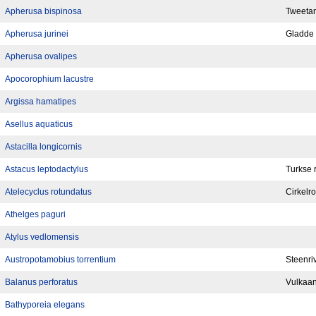
Apherusa bispinosa
Tweeta
Apherusa jurinei
Gladde
Apherusa ovalipes
Apocorophium lacustre
Argissa hamatipes
Asellus aquaticus
Astacilla longicornis
Astacus leptodactylus
Turkse r
Atelecyclus rotundatus
Cirkelr
Athelges paguri
Atylus vedlomensis
Austropotamobius torrentium
Steenriv
Balanus perforatus
Vulkaan
Bathyporeia elegans