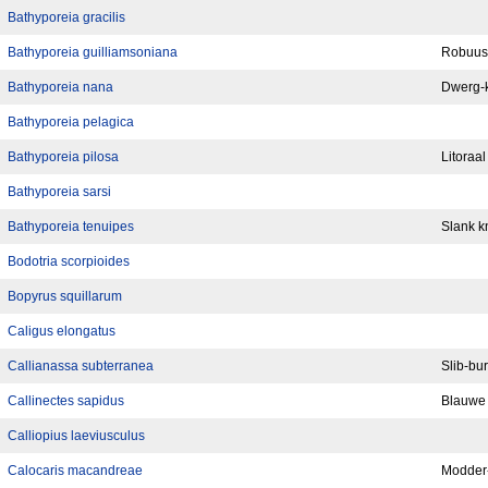
Bathyporeia gracilis
Bathyporeia guilliamsoniana
Robuust
Bathyporeia nana
Dwerg-k
Bathyporeia pelagica
Bathyporeia pilosa
Litoraal
Bathyporeia sarsi
Bathyporeia tenuipes
Slank kn
Bodotria scorpioides
Bopyrus squillarum
Caligus elongatus
Callianassa subterranea
Slib-bu
Callinectes sapidus
Blauwe
Calliopius laeviusculus
Calocaris macandreae
Modder-