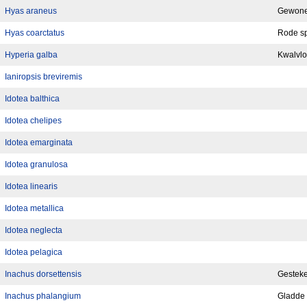
Hyas araneus
Gewone
Hyas coarctatus
Rode s
Hyperia galba
Kwalvlo
Ianiropsis breviremis
Idotea balthica
Idotea chelipes
Idotea emarginata
Idotea granulosa
Idotea linearis
Idotea metallica
Idotea neglecta
Idotea pelagica
Inachus dorsettensis
Gesteke
Inachus phalangium
Gladde