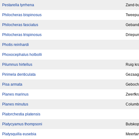
Pestarella tyrrhena
Zand-bu
Philocheras bispinosus
Tweepu
Philocheras fasciatus
Geband
Philocheras trispinosus
Driepun
Photis reinhardi
Phoxocephalus holbolli
Pilumnus hirtellus
Ruig kr
Pirimela denticulata
Gezaag
Pisa armata
Geboch
Planes marinus
Zwerfkr
Planes minutus
Columb
Platorchestia platensis
Platycyamus thompsoni
Butskop
Platysquilla eusebia
Meertan