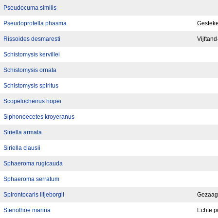
Pseudocuma similis
Pseudoprotella phasma
Gesteke
Rissoides desmaresti
Vijftan
Schistomysis kervillei
Schistomysis ornata
Schistomysis spiritus
Scopelocheirus hopei
Siphonoecetes kroyeranus
Siriella armata
Siriella clausii
Sphaeroma rugicauda
Sphaeroma serratum
Spirontocaris liljeborgii
Gezaag
Stenothoe marina
Echte p