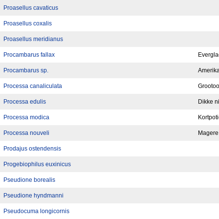
Proasellus cavaticus
Proasellus coxalis
Proasellus meridianus
Procambarus fallax
Everglad
Procambarus sp.
Amerika
Processa canaliculata
Grootoo
Processa edulis
Dikke n
Processa modica
Kortpot
Processa nouveli
Magere 
Prodajus ostendensis
Progebiophilus euxinicus
Pseudione borealis
Pseudione hyndmanni
Pseudocuma longicornis