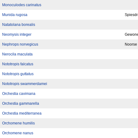
Monoculodes carinatus
Munida rugosa
Spiesdr
Natatolana borealis
Neomysis integer
Gewone
Nephrops norvegicus
Noorse 
Nerocila maculata
Nototropis falcatus
Nototropis guttatus
Nototropis swammerdamei
Orchestia cavimana
Orchestia gammarella
Orchestia mediterranea
Orchomene humilis
Orchomene nanus