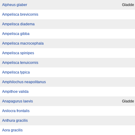
Alpheus glaber
Gladde 
Ampelisca brevicornis
Ampelisca diadema
Ampelisca gibba
Ampelisca macrocephala
Ampelisca spinipes
Ampelisca tenuicornis
Ampelisca typica
Amphilochus neapolitanus
Ampithoe valida
Anapagurus laevis
Gladde 
Anilocra frontalis
Anthura gracilis
Aora gracilis