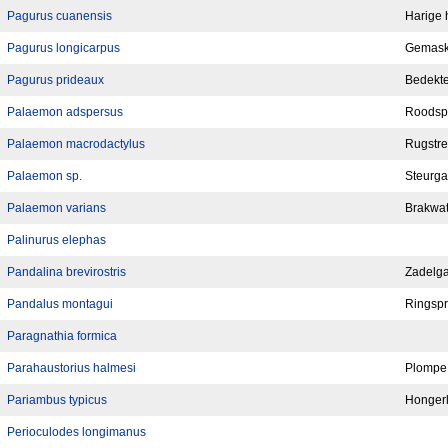
Pagurus cuanensis
Harige 
Pagurus longicarpus
Gemaske
Pagurus prideaux
Bedekte
Palaemon adspersus
Roodspr
Palaemon macrodactylus
Rugstre
Palaemon sp.
Steurga
Palaemon varians
Brakwat
Palinurus elephas
Pandalina brevirostris
Zadelga
Pandalus montagui
Ringspr
Paragnathia formica
Parahaustorius halmesi
Plompe 
Pariambus typicus
Hongerl
Perioculodes longimanus