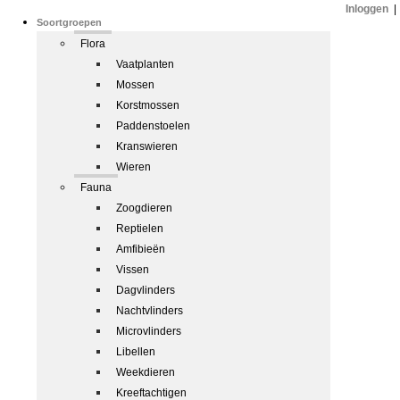
Inloggen
|
Soortgroepen
Flora
Vaatplanten
Mossen
Korstmossen
Paddenstoelen
Kranswieren
Wieren
Fauna
Zoogdieren
Reptielen
Amfibieën
Vissen
Dagvlinders
Nachtvlinders
Microvlinders
Libellen
Weekdieren
Kreeftachtigen