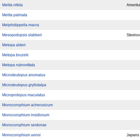
Melita nitida
Amerik
Melita palmata
Melphidippella macra
Mesopodopsis slabberi
Steeloo
Metopa alderi
Metopa bruzelii
Metopa rubrovittata
Microdeutopus anomalus
Microdeutopus gryllotalpa
Microprotopus maculatus
Monocorophium acherusicum
Monocorophium insidiosum
Monocorophium sextonae
Monocorophium uenoi
Japans s