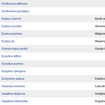
Ericthonius difformis
Ericthonius punctatus
Eualus cranchii
Bonte w
Eualus occultus
Verscho
Eualus pusiolus
Witgevl
Eualus sp.
Waaier
Eubranchipus grubii
Oranje
Eurydice affinis
Eurydice pulchra
Eurydice spinigera
Eurynome aspera
Paddest
Faxonius immunis
Calicotr
Galathea dispersa
Grofget
Galathea intermedia
Rugstre