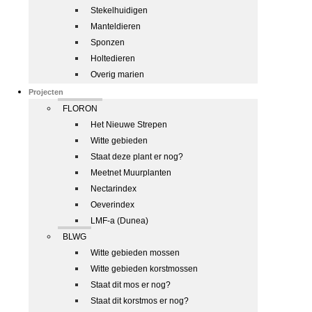
Stekelhuidigen
Manteldieren
Sponzen
Holtedieren
Overig marien
Projecten
FLORON
Het Nieuwe Strepen
Witte gebieden
Staat deze plant er nog?
Meetnet Muurplanten
Nectarindex
Oeverindex
LMF-a (Dunea)
BLWG
Witte gebieden mossen
Witte gebieden korstmossen
Staat dit mos er nog?
Staat dit korstmos er nog?