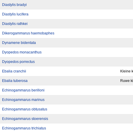
Diastylis bradyi
Diastylis lucifera
Diastylis rathkei
Dikerogammarus haemobaphes
Dynamene bidentata
Dyopedos monacanthus
Dyopedos porrectus
Ebalia cranchii
Kleine 
Ebalia tuberosa
Ruwe ki
Echinogammarus berilloni
Echinogammarus marinus
Echinogammarus obtusatus
Echinogammarus stoerensis
Echinogammarus trichiatus