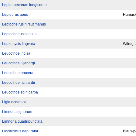
Lepidepecreum longicorne
Lepidurus apus
Humusk
Leptocheirus hirsutimanus
Leptocheirus pilosus
Leptomysis lingvura
Witrug-
Leucothoe incisa
Leucothoe liljeborgi
Leucothoe procera
Leucothoe richiardii
Leucothoe spinicarpa
Ligia oceanica
Limnoria lignorum
Limnoria quadripunctata
Liocarcinus depurator
Blauwp