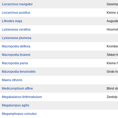
Liocarcinus navigator
Gewimp
Liocarcinus pusillus
Kleine
Lithodes maja
Augusti
Lysianassa ceratina
Hoornvl
Lysianassa plumosa
Macropodia deflexa
Krombe
Macropodia linaresi
Sikkel-
Macropodia parva
Kleine
Macropodia tenuirostris
Grote 
Maera othonis
Medicorophium affine
Blind sl
Megabalanus tintinnabulum
Zeetulp
Megaluropus agilis
Megamphopus cornutus