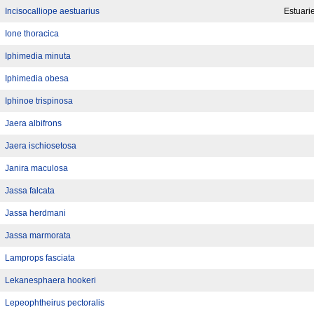
Incisocalliope aestuarius
Estuari
Ione thoracica
Iphimedia minuta
Iphimedia obesa
Iphinoe trispinosa
Jaera albifrons
Jaera ischiosetosa
Janira maculosa
Jassa falcata
Jassa herdmani
Jassa marmorata
Lamprops fasciata
Lekanesphaera hookeri
Lepeophtheirus pectoralis