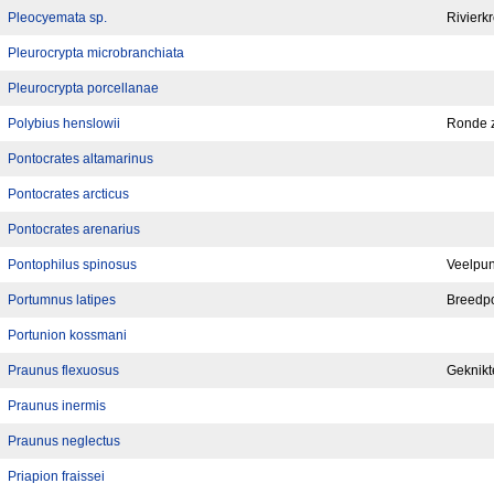
Pleocyemata sp.
Rivierkr
Pleurocrypta microbranchiata
Pleurocrypta porcellanae
Polybius henslowii
Ronde 
Pontocrates altamarinus
Pontocrates arcticus
Pontocrates arenarius
Pontophilus spinosus
Veelpun
Portumnus latipes
Breedp
Portunion kossmani
Praunus flexuosus
Geknikt
Praunus inermis
Praunus neglectus
Priapion fraissei