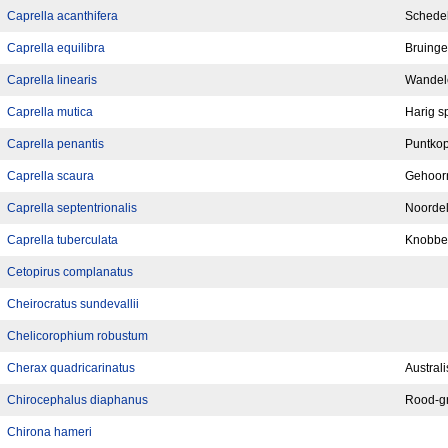
Caprella acanthifera
Schedel
Caprella equilibra
Bruinge
Caprella linearis
Wandel
Caprella mutica
Harig s
Caprella penantis
Puntkop
Caprella scaura
Gehoorn
Caprella septentrionalis
Noordel
Caprella tuberculata
Knobbel
Cetopirus complanatus
Cheirocratus sundevallii
Chelicorophium robustum
Cherax quadricarinatus
Austral
Chirocephalus diaphanus
Rood-g
Chirona hameri