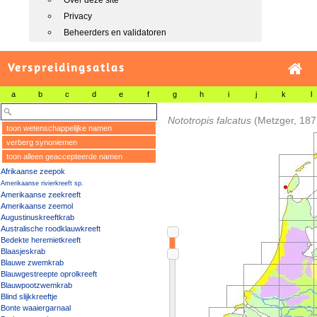
Over deze site
Privacy
Beheerders en validatoren
Verspreidingsatlas
a
b
c
d
e
f
g
h
i
j
k
l
Nototropis falcatus
(Metzger, 187
toon wetenschappelijke namen
verberg synoniemen
toon alleen geaccepteerde namen
Afrikaanse zeepok
Amerikaanse rivierkreeft sp.
Amerikaanse zeekreeft
Amerikaanse zeemol
Augustinuskreeftkrab
Australische roodklauwkreeft
Bedekte heremietkreeft
Blaasjeskrab
Blauwe zwemkrab
Blauwgestreepte oprolkreeft
Blauwpootzwemkrab
Blind slijkkreeftje
Bonte waaiergarnaal