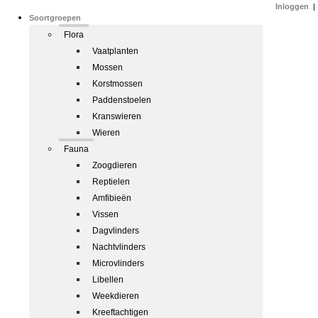
Inloggen
|
Soortgroepen
Flora
Vaatplanten
Mossen
Korstmossen
Paddenstoelen
Kranswieren
Wieren
Fauna
Zoogdieren
Reptielen
Amfibieën
Vissen
Dagvlinders
Nachtvlinders
Microvlinders
Libellen
Weekdieren
Kreeftachtigen