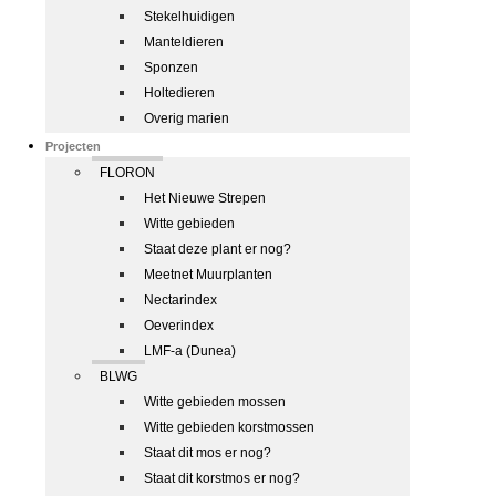
Stekelhuidigen
Manteldieren
Sponzen
Holtedieren
Overig marien
Projecten
FLORON
Het Nieuwe Strepen
Witte gebieden
Staat deze plant er nog?
Meetnet Muurplanten
Nectarindex
Oeverindex
LMF-a (Dunea)
BLWG
Witte gebieden mossen
Witte gebieden korstmossen
Staat dit mos er nog?
Staat dit korstmos er nog?