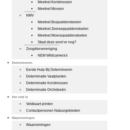
Meetnet Korstmossen
Meetnet Mossen
NMV
Meetnet Bospaddenstoelen
Meetnet Zeereeppaddenstoelen
Meetnet Moeraspaddenstoelen
Staat deze soort er nog?
Zoogdiervereniging
NEM Wildcamera's
Determineren
Eerste Hulp Bij Determineren
Determinatie Vaatplanten
Determinatie Korstmossen
Determinatie Orchideeën
Het veld in
Veldkaart printen
Contactpersonen Natuurgebieden
Waarnemingen
Waarnemingen