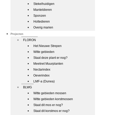
Stekelhuidigen
Manteldieren
Sponzen
Holtedieren
Overig marien
Projecten
FLORON
Het Nieuwe Strepen
Witte gebieden
Staat deze plant er nog?
Meetnet Muurplanten
Nectarindex
Oeverindex
LMF-a (Dunea)
BLWG
Witte gebieden mossen
Witte gebieden korstmossen
Staat dit mos er nog?
Staat dit korstmos er nog?