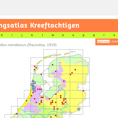
gsatlas Kreeftachtigen
h
i
j
k
l
m
n
o
p
q
r
s
algemeen
|
bele
llus meridianus
(Racovitza, 1919)