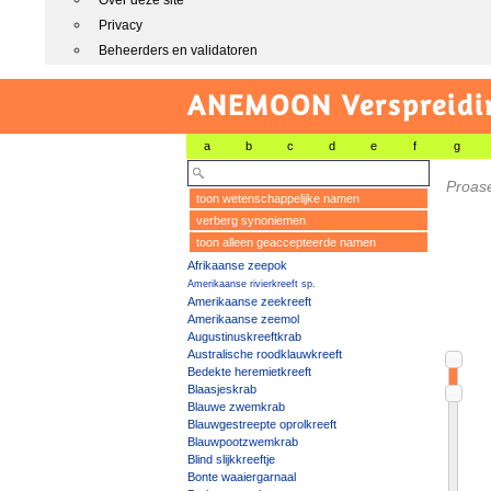
Over deze site
Privacy
Beheerders en validatoren
ANEMOON Verspreidin
a
b
c
d
e
f
g
Proase
toon wetenschappelijke namen
verberg synoniemen
toon alleen geaccepteerde namen
Afrikaanse zeepok
Amerikaanse rivierkreeft sp.
Amerikaanse zeekreeft
Amerikaanse zeemol
Augustinuskreeftkrab
Australische roodklauwkreeft
Bedekte heremietkreeft
Blaasjeskrab
Blauwe zwemkrab
Blauwgestreepte oprolkreeft
Blauwpootzwemkrab
Blind slijkkreeftje
Bonte waaiergarnaal