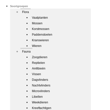
Soortgroepen
Flora
Vaatplanten
Mossen
Korstmossen
Paddenstoelen
Kranswieren
Wieren
Fauna
Zoogdieren
Reptielen
Amfibieën
Vissen
Dagvlinders
Nachtvlinders
Microvlinders
Libellen
Weekdieren
Kreeftachtigen