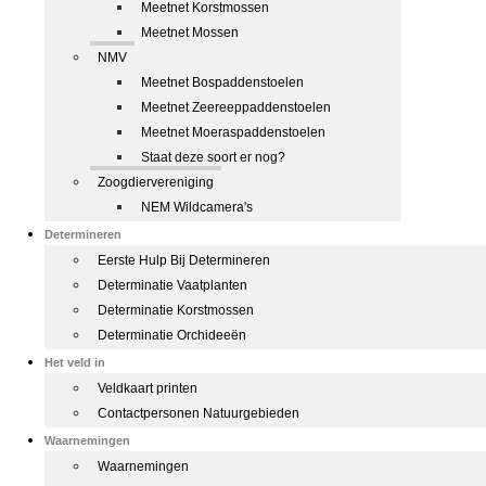
Meetnet Korstmossen
Meetnet Mossen
NMV
Meetnet Bospaddenstoelen
Meetnet Zeereeppaddenstoelen
Meetnet Moeraspaddenstoelen
Staat deze soort er nog?
Zoogdiervereniging
NEM Wildcamera's
Determineren
Eerste Hulp Bij Determineren
Determinatie Vaatplanten
Determinatie Korstmossen
Determinatie Orchideeën
Het veld in
Veldkaart printen
Contactpersonen Natuurgebieden
Waarnemingen
Waarnemingen