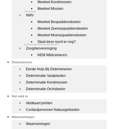
Meetnet Korstmossen
Meetnet Mossen
NMV
Meetnet Bospaddenstoelen
Meetnet Zeereeppaddenstoelen
Meetnet Moeraspaddenstoelen
Staat deze soort er nog?
Zoogdiervereniging
NEM Wildcamera's
Determineren
Eerste Hulp Bij Determineren
Determinatie Vaatplanten
Determinatie Korstmossen
Determinatie Orchideeën
Het veld in
Veldkaart printen
Contactpersonen Natuurgebieden
Waarnemingen
Waarnemingen