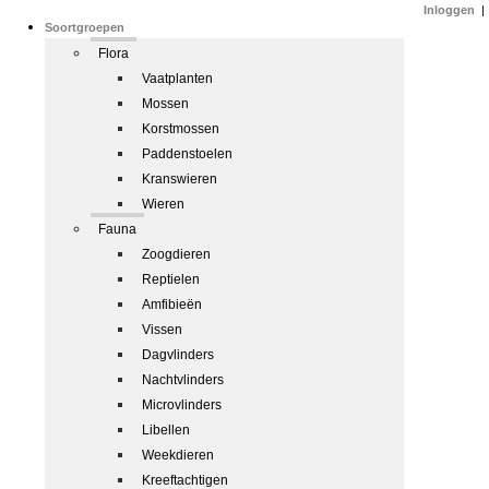
Inloggen
|
Soortgroepen
Flora
Vaatplanten
Mossen
Korstmossen
Paddenstoelen
Kranswieren
Wieren
Fauna
Zoogdieren
Reptielen
Amfibieën
Vissen
Dagvlinders
Nachtvlinders
Microvlinders
Libellen
Weekdieren
Kreeftachtigen