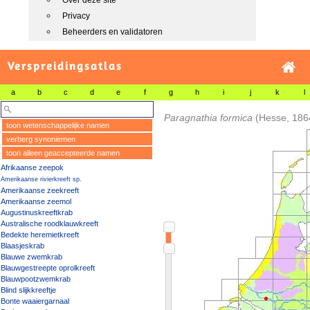
Over deze site
Privacy
Beheerders en validatoren
Verspreidingsatlas
a
b
c
d
e
f
g
h
i
j
k
l
Paragnathia formica
(Hesse, 186
toon wetenschappelijke namen
verberg synoniemen
toon alleen geaccepteerde namen
Afrikaanse zeepok
Amerikaanse rivierkreeft sp.
Amerikaanse zeekreeft
Amerikaanse zeemol
Augustinuskreeftkrab
Australische roodklauwkreeft
Bedekte heremietkreeft
Blaasjeskrab
Blauwe zwemkrab
Blauwgestreepte oprolkreeft
Blauwpootzwemkrab
Blind slijkkreeftje
Bonte waaiergarnaal