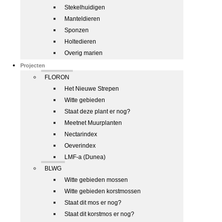
Stekelhuidigen
Manteldieren
Sponzen
Holtedieren
Overig marien
Projecten
FLORON
Het Nieuwe Strepen
Witte gebieden
Staat deze plant er nog?
Meetnet Muurplanten
Nectarindex
Oeverindex
LMF-a (Dunea)
BLWG
Witte gebieden mossen
Witte gebieden korstmossen
Staat dit mos er nog?
Staat dit korstmos er nog?