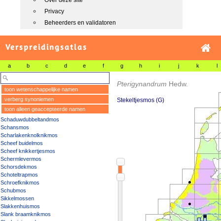
Over deze site
Privacy
Beheerders en validatoren
Verspreidingsatlas
a
b
c
d
e
f
g
h
i
j
k
l
Pterigynandrum
Hedw.
toon wetenschappelijke namen
verberg synoniemen
Stekeltjesmos (G)
toon alleen geaccepteerde namen
Schaduwdubbeltandmos
Schansmos
Scharlakenknolknikmos
Scheef buidelmos
Scheef knikkertjesmos
Schermlevermos
Schorsdekmos
Schoteltrapmos
Schroefknikmos
Schubmos
Sikkelmossen
Slakkenhuismos
Slank braamknikmos