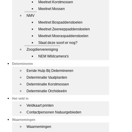
Meetnet Korstmossen
Meetnet Mossen
NMV
Meetnet Bospaddenstoelen
Meetnet Zeereeppaddenstoelen
Meetnet Moeraspaddenstoelen
Staat deze soort er nog?
Zoogdiervereniging
NEM Wildcamera's
Determineren
Eerste Hulp Bij Determineren
Determinatie Vaatplanten
Determinatie Korstmossen
Determinatie Orchideeën
Het veld in
Veldkaart printen
Contactpersonen Natuurgebieden
Waarnemingen
Waarnemingen