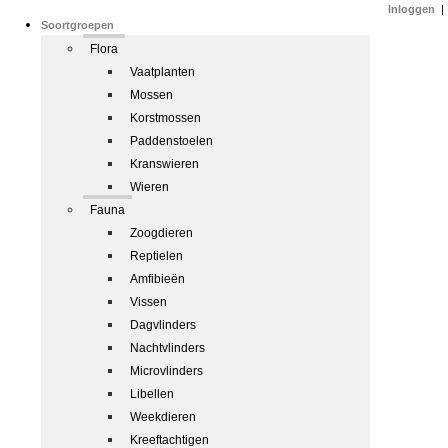
Inloggen
|
Soortgroepen
Flora
Vaatplanten
Mossen
Korstmossen
Paddenstoelen
Kranswieren
Wieren
Fauna
Zoogdieren
Reptielen
Amfibieën
Vissen
Dagvlinders
Nachtvlinders
Microvlinders
Libellen
Weekdieren
Kreeftachtigen