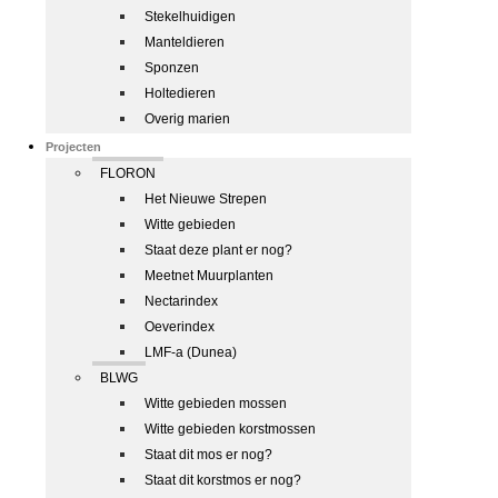
Stekelhuidigen
Manteldieren
Sponzen
Holtedieren
Overig marien
Projecten
FLORON
Het Nieuwe Strepen
Witte gebieden
Staat deze plant er nog?
Meetnet Muurplanten
Nectarindex
Oeverindex
LMF-a (Dunea)
BLWG
Witte gebieden mossen
Witte gebieden korstmossen
Staat dit mos er nog?
Staat dit korstmos er nog?