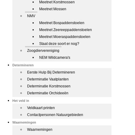
Meetnet Korstmossen
Meetnet Mossen
NMV
Meetnet Bospaddenstoelen
Meetnet Zeereeppaddenstoelen
Meetnet Moeraspaddenstoelen
Staat deze soort er nog?
Zoogdiervereniging
NEM Wildcamera's
Determineren
Eerste Hulp Bij Determineren
Determinatie Vaatplanten
Determinatie Korstmossen
Determinatie Orchideeën
Het veld in
Veldkaart printen
Contactpersonen Natuurgebieden
Waarnemingen
Waarnemingen