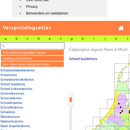
Over deze site
Privacy
Beheerders en validatoren
Verspreidingsatlas
a
b
c
d
e
f
g
h
i
j
k
l
Calypogeia arguta
Nees & Mont.
toon wetenschappelijke namen
verberg synoniemen
Scheef buidelmos
toon alleen geaccepteerde namen
Schaduwdubbeltandmos
Schansmos
Scharlakenknolknikmos
Scheef buidelmos
Scheef knikkertjesmos
Schermlevermos
Schorsdekmos
Schoteltrapmos
Schroefknikmos
Schubmos
Sikkelmossen
Slakkenhuismos
Slank braamknikmos