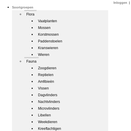
Inloggen
|
Soortgroepen
Flora
Vaatplanten
Mossen
Korstmossen
Paddenstoelen
Kranswieren
Wieren
Fauna
Zoogdieren
Reptielen
Amfibieën
Vissen
Dagvlinders
Nachtvlinders
Microvlinders
Libellen
Weekdieren
Kreeftachtigen