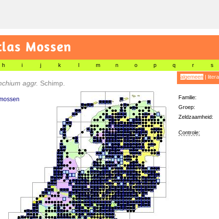
tlas Mossen
h
i
j
k
l
m
n
o
p
q
r
s
algemeen
|
liter
nchium aggr.
Schimp.
Familie:
mossen
Groep:
Zeldzaamheid:
Controle: