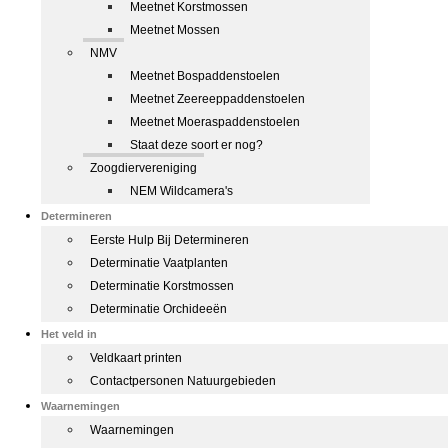
Meetnet Korstmossen
Meetnet Mossen
NMV
Meetnet Bospaddenstoelen
Meetnet Zeereeppaddenstoelen
Meetnet Moeraspaddenstoelen
Staat deze soort er nog?
Zoogdiervereniging
NEM Wildcamera's
Determineren
Eerste Hulp Bij Determineren
Determinatie Vaatplanten
Determinatie Korstmossen
Determinatie Orchideeën
Het veld in
Veldkaart printen
Contactpersonen Natuurgebieden
Waarnemingen
Waarnemingen