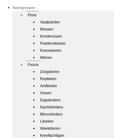
Soortgroepen
Flora
Vaatplanten
Mossen
Korstmossen
Paddenstoelen
Kranswieren
Wieren
Fauna
Zoogdieren
Reptielen
Amfibieën
Vissen
Dagvlinders
Nachtvlinders
Microvlinders
Libellen
Weekdieren
Kreeftachtigen