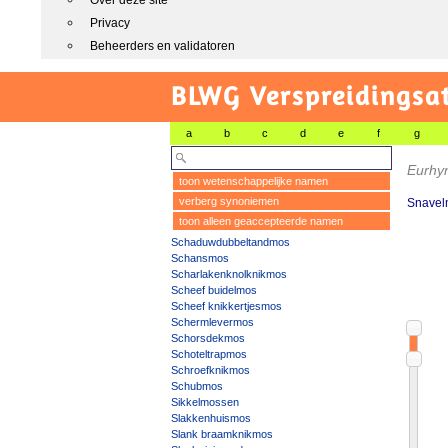
Over deze site
Privacy
Beheerders en validatoren
BLWG Verspreidingsa
a
b
c
d
e
f
g
Eurhy
toon wetenschappelijke namen
verberg synoniemen
Snavel
toon alleen geaccepteerde namen
Schaduwdubbeltandmos
Schansmos
Scharlakenknolknikmos
Scheef buidelmos
Scheef knikkertjesmos
Schermlevermos
Schorsdekmos
Schoteltrapmos
Schroefknikmos
Schubmos
Sikkelmossen
Slakkenhuismos
Slank braamknikmos