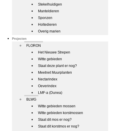
Stekelhuidigen
Manteldieren
Sponzen
Holtedieren
Overig marien
Projecten
FLORON
Het Nieuwe Strepen
Witte gebieden
Staat deze plant er nog?
Meetnet Muurplanten
Nectarindex
Oeverindex
LMF-a (Dunea)
BLWG
Witte gebieden mossen
Witte gebieden korstmossen
Staat dit mos er nog?
Staat dit korstmos er nog?