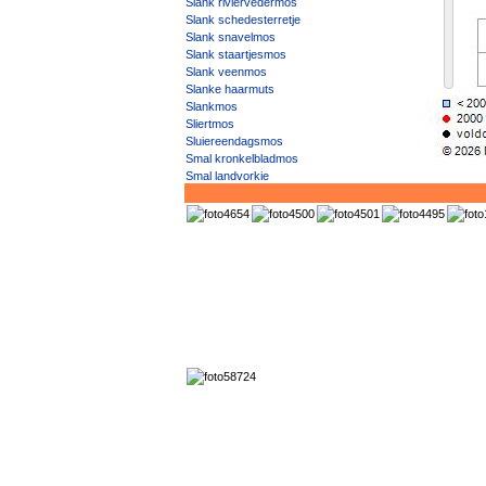
Slank riviervedermos
Slank schedesterretje
Slank snavelmos
Slank staartjesmos
Slank veenmos
Slanke haarmuts
Slankmos
Sliertmos
Sluiereendagsmos
Smal kronkelbladmos
Smal landvorkje
Smal pelsmos
Smal trapmos
Smal watervorkje
Smalbladig veenmos
Smalnervige bisschopsmuts
Smaragdmos
Snavelmossen
Sparrenmos
Sparrig veenmos
Spatelmos
Spatsnavelmos
Speldenknopmos
Spettermos
Spits boogsterrenmos
Spits dubbeltandmos
Spits hoogveenveenmos
Spits schroefmos