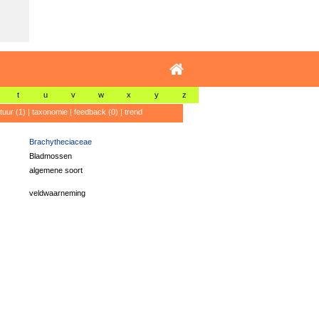
t
u
v
w
x
y
z
atuur (1)
|
taxonomie
|
feedback (0)
|
trend
Brachytheciaceae
Bladmossen
algemene soort
veldwaarneming