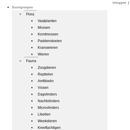
Inloggen
|
Soortgroepen
Flora
Vaatplanten
Mossen
Korstmossen
Paddenstoelen
Kranswieren
Wieren
Fauna
Zoogdieren
Reptielen
Amfibieën
Vissen
Dagvlinders
Nachtvlinders
Microvlinders
Libellen
Weekdieren
Kreeftachtigen