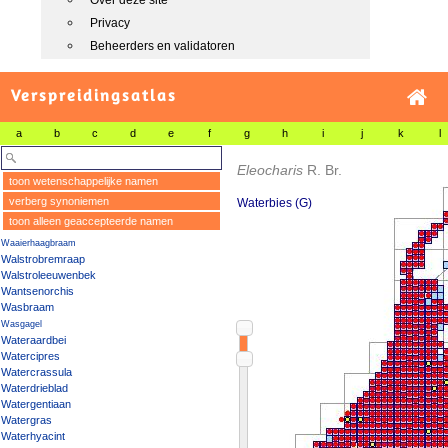
Over deze site
Privacy
Beheerders en validatoren
Verspreidingsatlas
a
b
c
d
e
f
g
h
i
j
k
l
Eleocharis
R. Br.
toon wetenschappelijke namen
verberg synoniemen
Waterbies (G)
toon alleen geaccepteerde namen
Waaierhaagbraam
Walstrobremraap
Walstroleeuwenbek
Wantsenorchis
Wasbraam
Wasgagel
Wateraardbei
Watercipres
Watercrassula
Waterdrieblad
Watergentiaan
Watergras
Waterhyacint