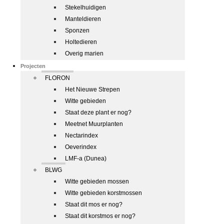
Stekelhuidigen
Manteldieren
Sponzen
Holtedieren
Overig marien
Projecten
FLORON
Het Nieuwe Strepen
Witte gebieden
Staat deze plant er nog?
Meetnet Muurplanten
Nectarindex
Oeverindex
LMF-a (Dunea)
BLWG
Witte gebieden mossen
Witte gebieden korstmossen
Staat dit mos er nog?
Staat dit korstmos er nog?