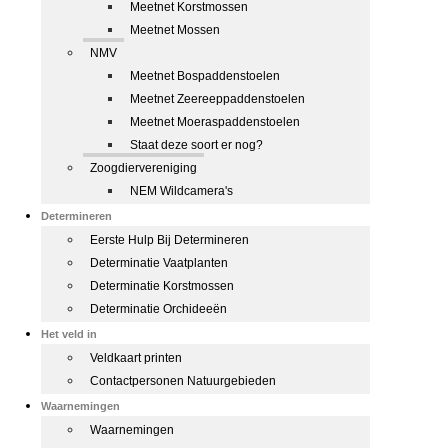
Meetnet Korstmossen
Meetnet Mossen
NMV
Meetnet Bospaddenstoelen
Meetnet Zeereeppaddenstoelen
Meetnet Moeraspaddenstoelen
Staat deze soort er nog?
Zoogdiervereniging
NEM Wildcamera's
Determineren
Eerste Hulp Bij Determineren
Determinatie Vaatplanten
Determinatie Korstmossen
Determinatie Orchideeën
Het veld in
Veldkaart printen
Contactpersonen Natuurgebieden
Waarnemingen
Waarnemingen