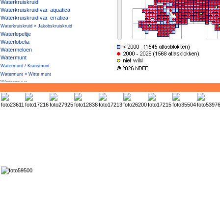
Waterkruiskruid
Waterkruiskruid var. aquatica
Waterkruiskruid var. erratica
Waterkruiskruid × Jakobskruiskruid
Waterlepeltje
Waterlobelia
Watermeloen
Watermunt
Watermunt / Kransmunt
Watermunt × Witte munt
Watermuur
Waternoot
Waterpeper
Waterpostelein
Waterpunge
Waterscheerling
Watersla
Waterteunisbloem
Watertorkruid
Waterviolier
Watervliegenval
Waterwaaier
Waterzuring
Wede
Weegbreefonteinkruid
Weegbreeslangenkruid
Weegbreezonnebloem
Wegdistel