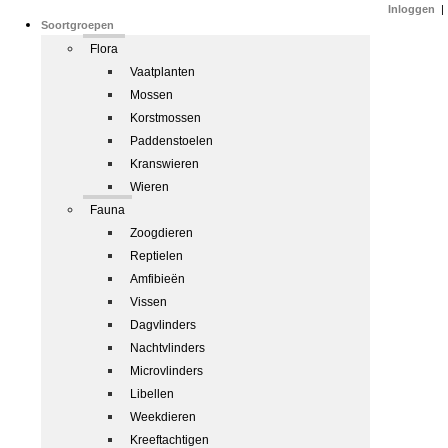
Inloggen
|
Soortgroepen
Flora
Vaatplanten
Mossen
Korstmossen
Paddenstoelen
Kranswieren
Wieren
Fauna
Zoogdieren
Reptielen
Amfibieën
Vissen
Dagvlinders
Nachtvlinders
Microvlinders
Libellen
Weekdieren
Kreeftachtigen