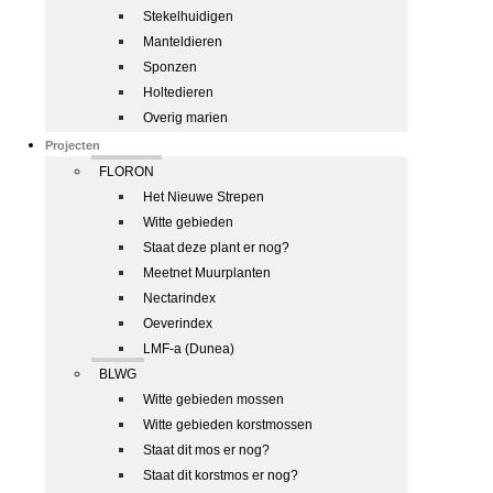
Stekelhuidigen
Manteldieren
Sponzen
Holtedieren
Overig marien
Projecten
FLORON
Het Nieuwe Strepen
Witte gebieden
Staat deze plant er nog?
Meetnet Muurplanten
Nectarindex
Oeverindex
LMF-a (Dunea)
BLWG
Witte gebieden mossen
Witte gebieden korstmossen
Staat dit mos er nog?
Staat dit korstmos er nog?