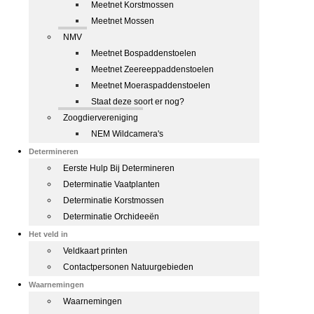
Meetnet Korstmossen
Meetnet Mossen
NMV
Meetnet Bospaddenstoelen
Meetnet Zeereeppaddenstoelen
Meetnet Moeraspaddenstoelen
Staat deze soort er nog?
Zoogdiervereniging
NEM Wildcamera's
Determineren
Eerste Hulp Bij Determineren
Determinatie Vaatplanten
Determinatie Korstmossen
Determinatie Orchideeën
Het veld in
Veldkaart printen
Contactpersonen Natuurgebieden
Waarnemingen
Waarnemingen