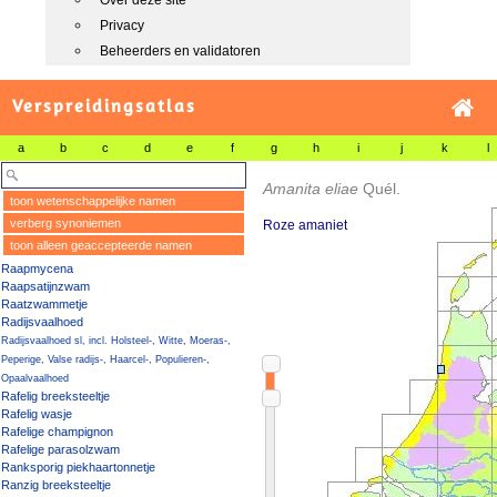
Over deze site
Privacy
Beheerders en validatoren
Verspreidingsatlas
a
b
c
d
e
f
g
h
i
j
k
l
Amanita eliae
Quél.
toon wetenschappelijke namen
verberg synoniemen
Roze amaniet
toon alleen geaccepteerde namen
Raapmycena
Raapsatijnzwam
Raatzwammetje
Radijsvaalhoed
Radijsvaalhoed sl, incl. Holsteel-, Witte, Moeras-,
Peperige, Valse radijs-, Haarcel-, Populieren-,
Opaalvaalhoed
Rafelig breeksteeltje
Rafelig wasje
Rafelige champignon
Rafelige parasolzwam
Ranksporig piekhaartonnetje
Ranzig breeksteeltje