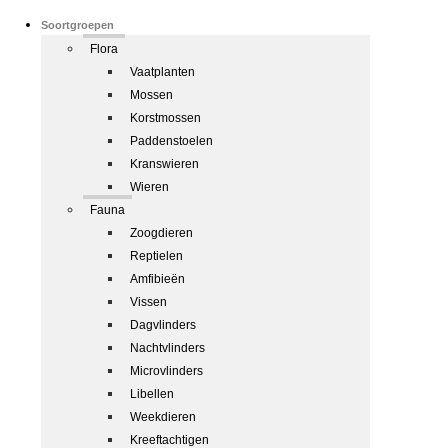
Soortgroepen
Flora
Vaatplanten
Mossen
Korstmossen
Paddenstoelen
Kranswieren
Wieren
Fauna
Zoogdieren
Reptielen
Amfibieën
Vissen
Dagvlinders
Nachtvlinders
Microvlinders
Libellen
Weekdieren
Kreeftachtigen