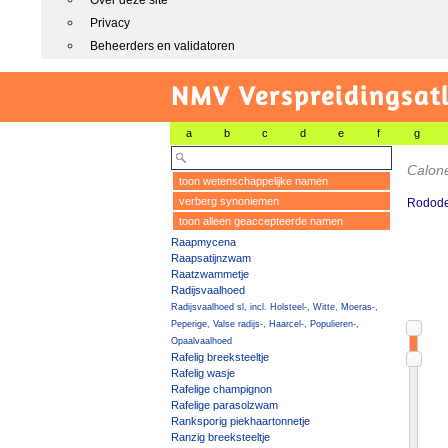
Over deze site
Privacy
Beheerders en validatoren
NMV Verspreidingsat
a
b
c
d
e
f
g
Calone
toon wetenschappelijke namen
verberg synoniemen
Rodode
toon alleen geaccepteerde namen
Raapmycena
Raapsatijnzwam
Raatzwammetje
Radijsvaalhoed
Radijsvaalhoed sl, incl. Holsteel-, Witte, Moeras-,
Peperige, Valse radijs-, Haarcel-, Populieren-,
Opaalvaalhoed
Rafelig breeksteeltje
Rafelig wasje
Rafelige champignon
Rafelige parasolzwam
Ranksporig piekhaartonnetje
Ranzig breeksteeltje