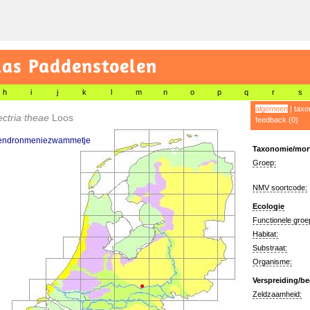
las Paddenstoelen
h
i
j
k
l
m
n
o
p
q
r
s
algemeen
|
taxo
ctria theae
Loos
feedback (0)
ndronmeniezwammetje
Taxonomie/morf
Groep:
NMV soortcode:
Ecologie
Functionele groe
Habitat:
Substraat:
Organisme:
Verspreiding/be
Zeldzaamheid: