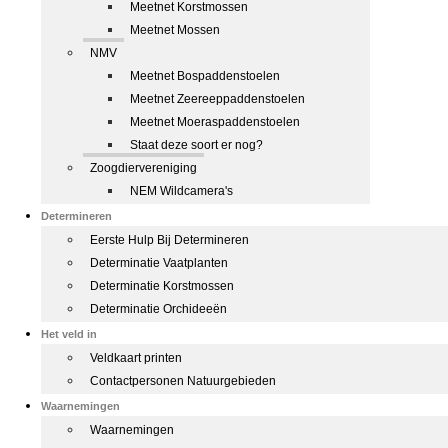
Meetnet Korstmossen
Meetnet Mossen
NMV
Meetnet Bospaddenstoelen
Meetnet Zeereeppaddenstoelen
Meetnet Moeraspaddenstoelen
Staat deze soort er nog?
Zoogdiervereniging
NEM Wildcamera's
Determineren
Eerste Hulp Bij Determineren
Determinatie Vaatplanten
Determinatie Korstmossen
Determinatie Orchideeën
Het veld in
Veldkaart printen
Contactpersonen Natuurgebieden
Waarnemingen
Waarnemingen