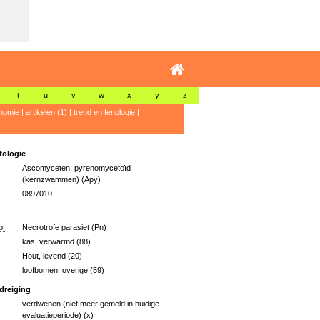
t
u
v
w
x
y
z
nomie
|
artikelen (1)
|
trend en fenologie
|
ologie
Ascomyceten, pyrenomycetoïd
(kernzwammen) (Apy)
0897010
p:
Necrotrofe parasiet (Pn)
kas, verwarmd (88)
Hout, levend (20)
loofbomen, overige (59)
dreiging
verdwenen (niet meer gemeld in huidige
evaluatieperiode) (x)