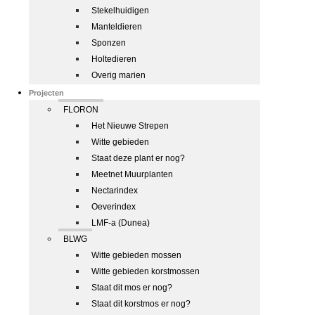
Stekelhuidigen
Manteldieren
Sponzen
Holtedieren
Overig marien
Projecten
FLORON
Het Nieuwe Strepen
Witte gebieden
Staat deze plant er nog?
Meetnet Muurplanten
Nectarindex
Oeverindex
LMF-a (Dunea)
BLWG
Witte gebieden mossen
Witte gebieden korstmossen
Staat dit mos er nog?
Staat dit korstmos er nog?