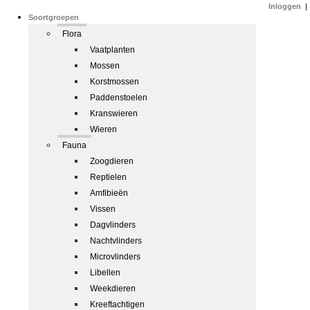
Inloggen
|
Soortgroepen
Flora
Vaatplanten
Mossen
Korstmossen
Paddenstoelen
Kranswieren
Wieren
Fauna
Zoogdieren
Reptielen
Amfibieën
Vissen
Dagvlinders
Nachtvlinders
Microvlinders
Libellen
Weekdieren
Kreeftachtigen