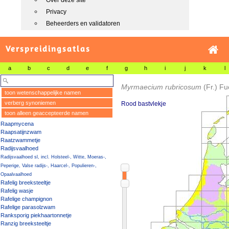
Over deze site
Privacy
Beheerders en validatoren
Verspreidingsatlas
a
b
c
d
e
f
g
h
i
j
k
l
Myrmaecium rubricosum
(Fr.) Fu
toon wetenschappelijke namen
verberg synoniemen
Rood bastvlekje
toon alleen geaccepteerde namen
Raapmycena
Raapsatijnzwam
Raatzwammetje
Radijsvaalhoed
Radijsvaalhoed sl, incl. Holsteel-, Witte, Moeras-,
Peperige, Valse radijs-, Haarcel-, Populieren-,
Opaalvaalhoed
Rafelig breeksteeltje
Rafelig wasje
Rafelige champignon
Rafelige parasolzwam
Ranksporig piekhaartonnetje
Ranzig breeksteeltje