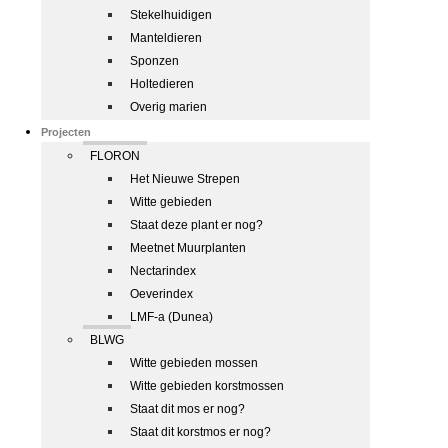
Stekelhuidigen
Manteldieren
Sponzen
Holtedieren
Overig marien
Projecten
FLORON
Het Nieuwe Strepen
Witte gebieden
Staat deze plant er nog?
Meetnet Muurplanten
Nectarindex
Oeverindex
LMF-a (Dunea)
BLWG
Witte gebieden mossen
Witte gebieden korstmossen
Staat dit mos er nog?
Staat dit korstmos er nog?