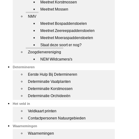
Meetnet Korstmossen
Meetnet Mossen
NMV
Meetnet Bospaddenstoelen
Meetnet Zeereeppaddenstoelen
Meetnet Moeraspaddenstoelen
Staat deze soort er nog?
Zoogdiervereniging
NEM Wildcamera's
Determineren
Eerste Hulp Bij Determineren
Determinatie Vaatplanten
Determinatie Korstmossen
Determinatie Orchideeën
Het veld in
Veldkaart printen
Contactpersonen Natuurgebieden
Waarnemingen
Waarnemingen