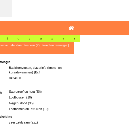
t
u
v
w
x
y
z
nomie
|
standaardwerken (2)
|
trend en fenologie
|
ologie
Basidiomyceten, clavarioïd (knots- en
koraalzwammen) (Bcl)
0424160
p:
Saprotroof op hout (Sh)
Loofbossen (10)
twijgen, dood (35)
Loofbomen en -struiken (10)
dreiging
zeer zeldzaam (zzz)