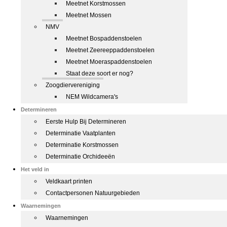
Meetnet Korstmossen
Meetnet Mossen
NMV
Meetnet Bospaddenstoelen
Meetnet Zeereeppaddenstoelen
Meetnet Moeraspaddenstoelen
Staat deze soort er nog?
Zoogdiervereniging
NEM Wildcamera's
Determineren
Eerste Hulp Bij Determineren
Determinatie Vaatplanten
Determinatie Korstmossen
Determinatie Orchideeën
Het veld in
Veldkaart printen
Contactpersonen Natuurgebieden
Waarnemingen
Waarnemingen