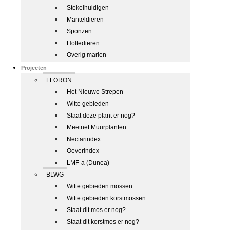
Stekelhuidigen
Manteldieren
Sponzen
Holtedieren
Overig marien
Projecten
FLORON
Het Nieuwe Strepen
Witte gebieden
Staat deze plant er nog?
Meetnet Muurplanten
Nectarindex
Oeverindex
LMF-a (Dunea)
BLWG
Witte gebieden mossen
Witte gebieden korstmossen
Staat dit mos er nog?
Staat dit korstmos er nog?