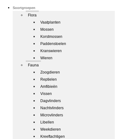
Soortgroepen
Flora
Vaatplanten
Mossen
Korstmossen
Paddenstoelen
Kranswieren
Wieren
Fauna
Zoogdieren
Reptielen
Amfibieën
Vissen
Dagvlinders
Nachtvlinders
Microvlinders
Libellen
Weekdieren
Kreeftachtigen