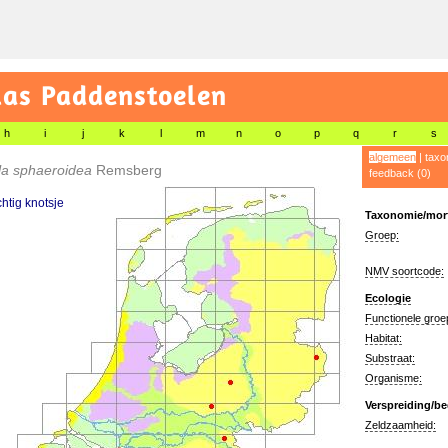
las Paddenstoelen
h
i
j
k
l
m
n
o
p
q
r
s
algemeen
|
taxo
la sphaeroidea
Remsberg
feedback (0)
tig knotsje
Taxonomie/morf
Groep:
NMV soortcode:
Ecologie
Functionele groe
Habitat:
Substraat:
Organisme:
Verspreiding/be
Zeldzaamheid: