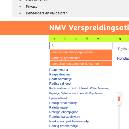
Over deze site
Privacy
Beheerders en validatoren
NMV Verspreidingsat
a
b
c
d
e
f
g
Typhu
toon wetenschappelijke namen
verberg synoniemen
Rondach
toon alleen geaccepteerde namen
Raapmycena
Raapsatijnzwam
Raatzwammetje
Radijsvaalhoed
Radijsvaalhoed sl, incl. Holsteel-, Witte, Moeras-,
Peperige, Valse radijs-, Haarcel-, Populieren-,
Opaalvaalhoed
Rafelig breeksteeltje
Rafelig wasje
Rafelige champignon
Rafelige parasolzwam
Ranksporig piekhaartonnetje
Ranzig breeksteeltje