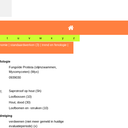
t
u
v
w
x
y
z
nomie
|
standaardwerken (3)
|
trend en fenologie
|
ologie
Fungoïde Protista (slijmzwammen,
Myxomyceten) (Myx)
0939030
p:
Saprotroof op hout (Sh)
Loofbossen (10)
Hout, dood (30)
Loofbomen en -struiken (10)
dreiging
verdwenen (niet meer gemeld in huidige
evaluatieperiode) (x)