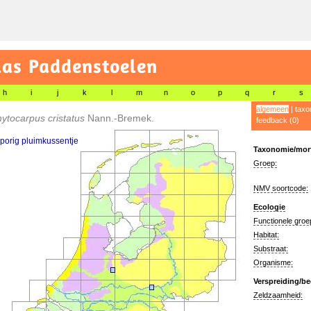
las Paddenstoelen
h
i
j
k
l
m
n
o
p
q
r
s
algemeen
|
taxo
ytocarpus cristatus
Nann.-Bremek.
feedback (0)
porig pluimkussentje
Taxonomie/morf
Groep:
NMV soortcode:
Ecologie
Functionele groe
Habitat:
Substraat:
Organisme:
Verspreiding/be
Zeldzaamheid: