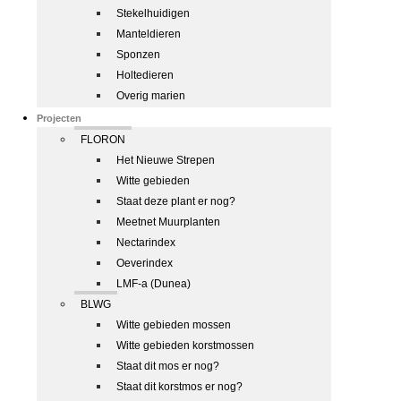
Stekelhuidigen
Manteldieren
Sponzen
Holtedieren
Overig marien
Projecten
FLORON
Het Nieuwe Strepen
Witte gebieden
Staat deze plant er nog?
Meetnet Muurplanten
Nectarindex
Oeverindex
LMF-a (Dunea)
BLWG
Witte gebieden mossen
Witte gebieden korstmossen
Staat dit mos er nog?
Staat dit korstmos er nog?