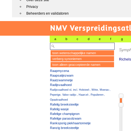
Over deze site
Privacy
Beheerders en validatoren
NMV Verspreidingsat
a
b
c
d
e
f
g
Symph
toon wetenschappelijke namen
verberg synoniemen
Richels
toon alleen geaccepteerde namen
Raapmycena
Raapsatijnzwam
Raatzwammetje
Radijsvaalhoed
Radijsvaalhoed sl, incl. Holsteel-, Witte, Moeras-,
Peperige, Valse radijs-, Haarcel-, Populieren-,
Opaalvaalhoed
Rafelig breeksteeltje
Rafelig wasje
Rafelige champignon
Rafelige parasolzwam
Ranksporig piekhaartonnetje
Ranzig breeksteeltje