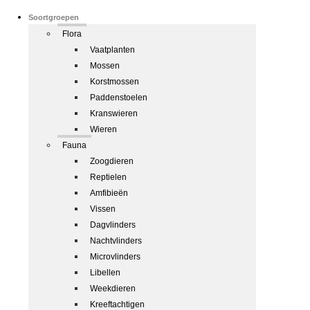
Soortgroepen
Flora
Vaatplanten
Mossen
Korstmossen
Paddenstoelen
Kranswieren
Wieren
Fauna
Zoogdieren
Reptielen
Amfibieën
Vissen
Dagvlinders
Nachtvlinders
Microvlinders
Libellen
Weekdieren
Kreeftachtigen