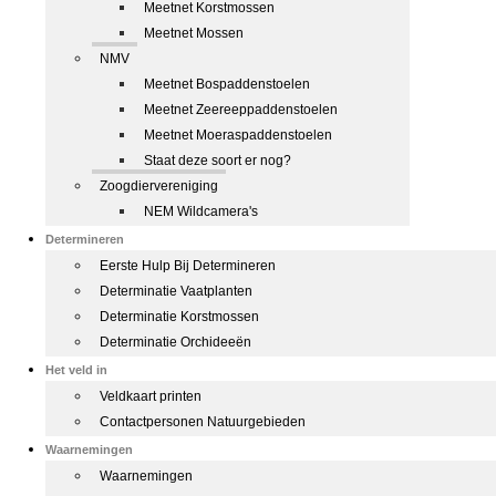
Meetnet Korstmossen
Meetnet Mossen
NMV
Meetnet Bospaddenstoelen
Meetnet Zeereeppaddenstoelen
Meetnet Moeraspaddenstoelen
Staat deze soort er nog?
Zoogdiervereniging
NEM Wildcamera's
Determineren
Eerste Hulp Bij Determineren
Determinatie Vaatplanten
Determinatie Korstmossen
Determinatie Orchideeën
Het veld in
Veldkaart printen
Contactpersonen Natuurgebieden
Waarnemingen
Waarnemingen