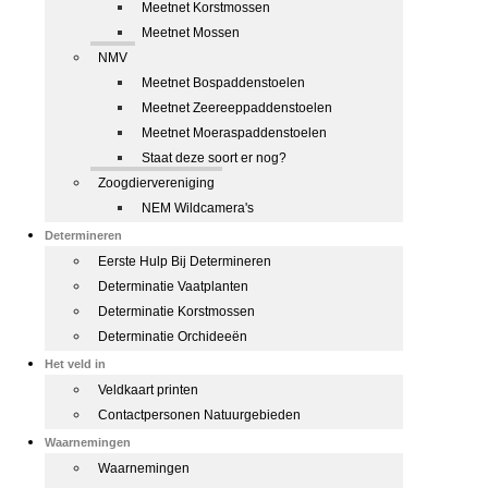
Meetnet Korstmossen
Meetnet Mossen
NMV
Meetnet Bospaddenstoelen
Meetnet Zeereeppaddenstoelen
Meetnet Moeraspaddenstoelen
Staat deze soort er nog?
Zoogdiervereniging
NEM Wildcamera's
Determineren
Eerste Hulp Bij Determineren
Determinatie Vaatplanten
Determinatie Korstmossen
Determinatie Orchideeën
Het veld in
Veldkaart printen
Contactpersonen Natuurgebieden
Waarnemingen
Waarnemingen