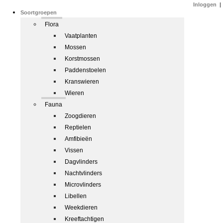
Inloggen
|
Soortgroepen
Flora
Vaatplanten
Mossen
Korstmossen
Paddenstoelen
Kranswieren
Wieren
Fauna
Zoogdieren
Reptielen
Amfibieën
Vissen
Dagvlinders
Nachtvlinders
Microvlinders
Libellen
Weekdieren
Kreeftachtigen