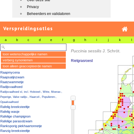
Over deze site
Privacy
Beheerders en validatoren
Verspreidingsatlas
a
b
c
d
e
f
g
h
i
j
k
l
Puccinia sessilis
J. Schröt.
toon wetenschappelijke namen
verberg synoniemen
Rietgrasroest
toon alleen geaccepteerde namen
Raapmycena
Raapsatijnzwam
Raatzwammetje
Radijsvaalhoed
Radijsvaalhoed sl, incl. Holsteel-, Witte, Moeras-,
Peperige, Valse radijs-, Haarcel-, Populieren-,
Opaalvaalhoed
Rafelig breeksteeltje
Rafelig wasje
Rafelige champignon
Rafelige parasolzwam
Ranksporig piekhaartonnetje
Ranzig breeksteeltje