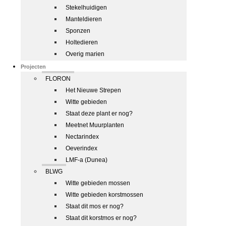
Stekelhuidigen
Manteldieren
Sponzen
Holtedieren
Overig marien
Projecten
FLORON
Het Nieuwe Strepen
Witte gebieden
Staat deze plant er nog?
Meetnet Muurplanten
Nectarindex
Oeverindex
LMF-a (Dunea)
BLWG
Witte gebieden mossen
Witte gebieden korstmossen
Staat dit mos er nog?
Staat dit korstmos er nog?