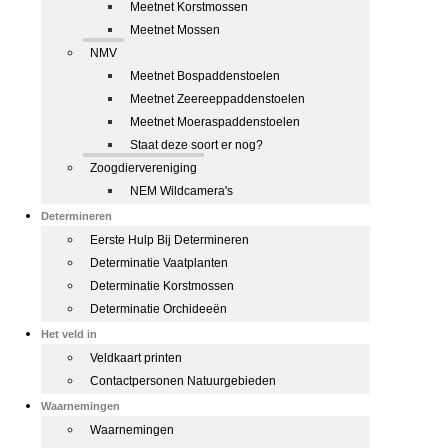
Meetnet Korstmossen
Meetnet Mossen
NMV
Meetnet Bospaddenstoelen
Meetnet Zeereeppaddenstoelen
Meetnet Moeraspaddenstoelen
Staat deze soort er nog?
Zoogdiervereniging
NEM Wildcamera's
Determineren
Eerste Hulp Bij Determineren
Determinatie Vaatplanten
Determinatie Korstmossen
Determinatie Orchideeën
Het veld in
Veldkaart printen
Contactpersonen Natuurgebieden
Waarnemingen
Waarnemingen