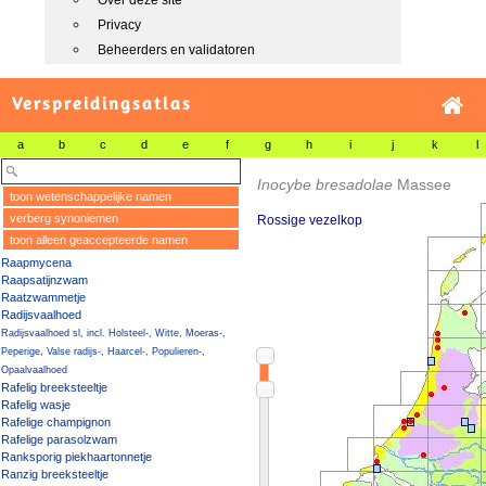
Over deze site
Privacy
Beheerders en validatoren
Verspreidingsatlas
a
b
c
d
e
f
g
h
i
j
k
l
Inocybe bresadolae
Massee
toon wetenschappelijke namen
verberg synoniemen
Rossige vezelkop
toon alleen geaccepteerde namen
Raapmycena
Raapsatijnzwam
Raatzwammetje
Radijsvaalhoed
Radijsvaalhoed sl, incl. Holsteel-, Witte, Moeras-,
Peperige, Valse radijs-, Haarcel-, Populieren-,
Opaalvaalhoed
Rafelig breeksteeltje
Rafelig wasje
Rafelige champignon
Rafelige parasolzwam
Ranksporig piekhaartonnetje
Ranzig breeksteeltje