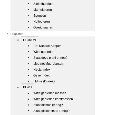
Stekelhuidigen
Manteldieren
Sponzen
Holtedieren
Overig marien
Projecten
FLORON
Het Nieuwe Strepen
Witte gebieden
Staat deze plant er nog?
Meetnet Muurplanten
Nectarindex
Oeverindex
LMF-a (Dunea)
BLWG
Witte gebieden mossen
Witte gebieden korstmossen
Staat dit mos er nog?
Staat dit korstmos er nog?