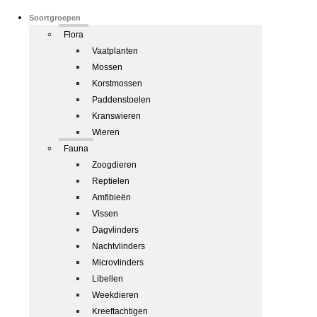
Soortgroepen
Flora
Vaatplanten
Mossen
Korstmossen
Paddenstoelen
Kranswieren
Wieren
Fauna
Zoogdieren
Reptielen
Amfibieën
Vissen
Dagvlinders
Nachtvlinders
Microvlinders
Libellen
Weekdieren
Kreeftachtigen