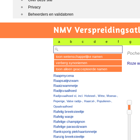
Over deze site
Privacy
Beheerders en validatoren
NMV Verspreidingsat
a
b
c
d
e
f
g
Poche
toon wetenschappelijke namen
verberg synoniemen
Roze wi
toon alleen geaccepteerde namen
Raapmycena
Raapsatijnzwam
Raatzwammetje
Radijsvaalhoed
Radijsvaalhoed sl, incl. Holsteel-, Witte, Moeras-,
Peperige, Valse radijs-, Haarcel-, Populieren-,
Opaalvaalhoed
Rafelig breeksteeltje
Rafelig wasje
Rafelige champignon
Rafelige parasolzwam
Ranksporig piekhaartonnetje
Ranzig breeksteeltje