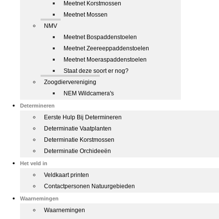
Meetnet Korstmossen
Meetnet Mossen
NMV
Meetnet Bospaddenstoelen
Meetnet Zeereeppaddenstoelen
Meetnet Moeraspaddenstoelen
Staat deze soort er nog?
Zoogdiervereniging
NEM Wildcamera's
Determineren
Eerste Hulp Bij Determineren
Determinatie Vaatplanten
Determinatie Korstmossen
Determinatie Orchideeën
Het veld in
Veldkaart printen
Contactpersonen Natuurgebieden
Waarnemingen
Waarnemingen