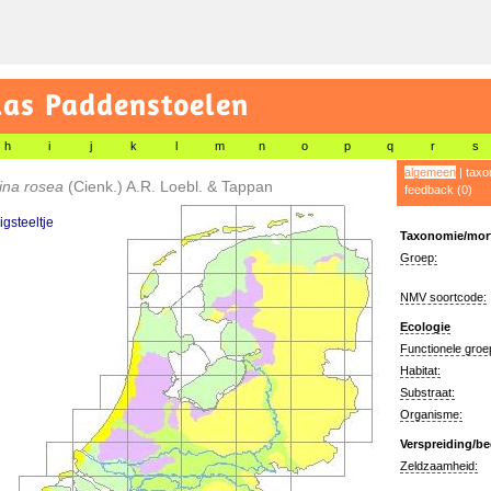
las Paddenstoelen
h
i
j
k
l
m
n
o
p
q
r
s
algemeen
|
taxo
ina rosea
(Cienk.) A.R. Loebl. & Tappan
feedback (0)
gsteeltje
Taxonomie/morf
Groep:
NMV soortcode:
Ecologie
Functionele groe
Habitat:
Substraat:
Organisme:
Verspreiding/be
Zeldzaamheid: