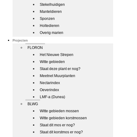
Stekelhuidigen
Manteldieren
Sponzen
Holtedieren
Overig marien
Projecten
FLORON
Het Nieuwe Strepen
Witte gebieden
Staat deze plant er nog?
Meetnet Muurplanten
Nectarindex
Oeverindex
LMF-a (Dunea)
BLWG
Witte gebieden mossen
Witte gebieden korstmossen
Staat dit mos er nog?
Staat dit korstmos er nog?