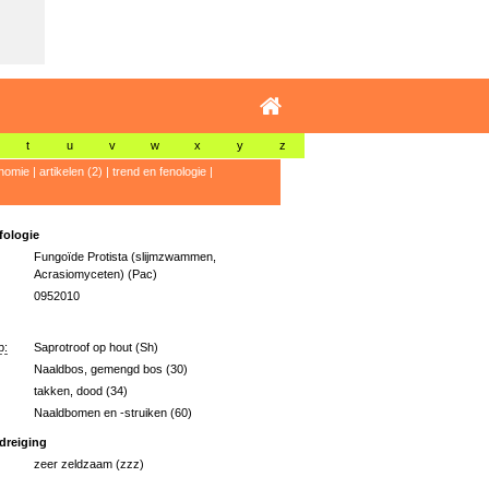
t
u
v
w
x
y
z
nomie
|
artikelen (2)
|
trend en fenologie
|
ologie
Fungoïde Protista (slijmzwammen,
Acrasiomyceten) (Pac)
0952010
p:
Saprotroof op hout (Sh)
Naaldbos, gemengd bos (30)
takken, dood (34)
Naaldbomen en -struiken (60)
dreiging
zeer zeldzaam (zzz)