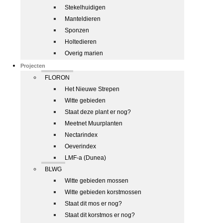
Stekelhuidigen
Manteldieren
Sponzen
Holtedieren
Overig marien
Projecten
FLORON
Het Nieuwe Strepen
Witte gebieden
Staat deze plant er nog?
Meetnet Muurplanten
Nectarindex
Oeverindex
LMF-a (Dunea)
BLWG
Witte gebieden mossen
Witte gebieden korstmossen
Staat dit mos er nog?
Staat dit korstmos er nog?