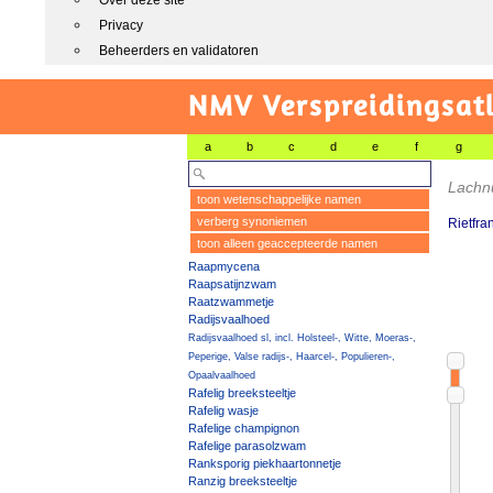
Over deze site
Privacy
Beheerders en validatoren
NMV Verspreidingsat
a
b
c
d
e
f
g
Lachn
toon wetenschappelijke namen
verberg synoniemen
Rietfra
toon alleen geaccepteerde namen
Raapmycena
Raapsatijnzwam
Raatzwammetje
Radijsvaalhoed
Radijsvaalhoed sl, incl. Holsteel-, Witte, Moeras-,
Peperige, Valse radijs-, Haarcel-, Populieren-,
Opaalvaalhoed
Rafelig breeksteeltje
Rafelig wasje
Rafelige champignon
Rafelige parasolzwam
Ranksporig piekhaartonnetje
Ranzig breeksteeltje