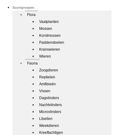
Soortgroepen
Flora
Vaatplanten
Mossen
Korstmossen
Paddenstoelen
Kranswieren
Wieren
Fauna
Zoogdieren
Reptielen
Amfibieën
Vissen
Dagvlinders
Nachtvlinders
Microvlinders
Libellen
Weekdieren
Kreeftachtigen