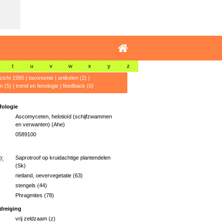
t
u
v
w
x
y
z
zicht 1995
|
taxonomie
|
artikelen (2)
|
n (5)
|
trend en fenologie
|
feedback (0)
ologie
Ascomyceten, helotioïd (schijfzwammen
en verwanten) (Ahe)
0589100
p:
Saprotroof op kruidachtige plantendelen
(Sk)
rietland, oevervegetatie (63)
stengels (44)
Phragmites (78)
dreiging
vrij zeldzaam (z)