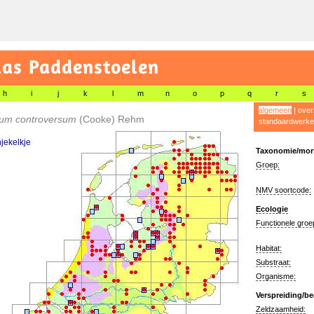
las Paddenstoelen
h
i
j
k
l
m
n
o
p
q
r
s
algemeen
|
over
um controversum
(Cooke) Rehm
standaardwerke
njekelkje
Taxonomie/morf
Groep:
NMV soortcode:
Ecologie
Functionele groe
Habitat:
Substraat:
Organisme:
Verspreiding/be
Zeldzaamheid: