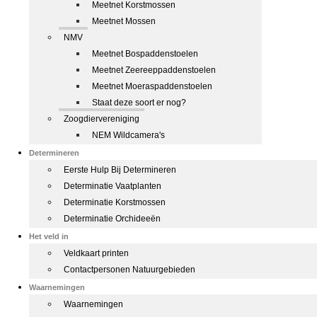
Meetnet Korstmossen
Meetnet Mossen
NMV
Meetnet Bospaddenstoelen
Meetnet Zeereeppaddenstoelen
Meetnet Moeraspaddenstoelen
Staat deze soort er nog?
Zoogdiervereniging
NEM Wildcamera's
Determineren
Eerste Hulp Bij Determineren
Determinatie Vaatplanten
Determinatie Korstmossen
Determinatie Orchideeën
Het veld in
Veldkaart printen
Contactpersonen Natuurgebieden
Waarnemingen
Waarnemingen