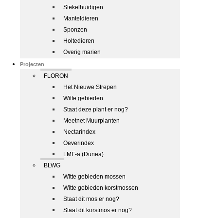
Stekelhuidigen
Manteldieren
Sponzen
Holtedieren
Overig marien
Projecten
FLORON
Het Nieuwe Strepen
Witte gebieden
Staat deze plant er nog?
Meetnet Muurplanten
Nectarindex
Oeverindex
LMF-a (Dunea)
BLWG
Witte gebieden mossen
Witte gebieden korstmossen
Staat dit mos er nog?
Staat dit korstmos er nog?