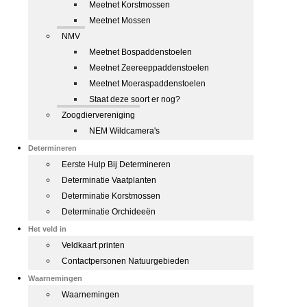
Meetnet Korstmossen
Meetnet Mossen
NMV
Meetnet Bospaddenstoelen
Meetnet Zeereeppaddenstoelen
Meetnet Moeraspaddenstoelen
Staat deze soort er nog?
Zoogdiervereniging
NEM Wildcamera's
Determineren
Eerste Hulp Bij Determineren
Determinatie Vaatplanten
Determinatie Korstmossen
Determinatie Orchideeën
Het veld in
Veldkaart printen
Contactpersonen Natuurgebieden
Waarnemingen
Waarnemingen