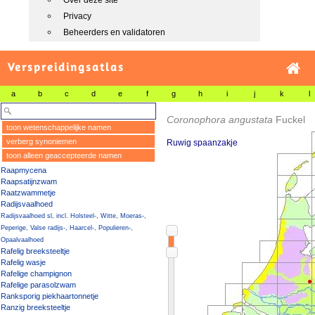
Over deze site
Privacy
Beheerders en validatoren
Verspreidingsatlas
a
b
c
d
e
f
g
h
i
j
k
l
Coronophora angustata
Fuckel
toon wetenschappelijke namen
verberg synoniemen
Ruwig spaanzakje
toon alleen geaccepteerde namen
Raapmycena
Raapsatijnzwam
Raatzwammetje
Radijsvaalhoed
Radijsvaalhoed sl, incl. Holsteel-, Witte, Moeras-,
Peperige, Valse radijs-, Haarcel-, Populieren-,
Opaalvaalhoed
Rafelig breeksteeltje
Rafelig wasje
Rafelige champignon
Rafelige parasolzwam
Ranksporig piekhaartonnetje
Ranzig breeksteeltje