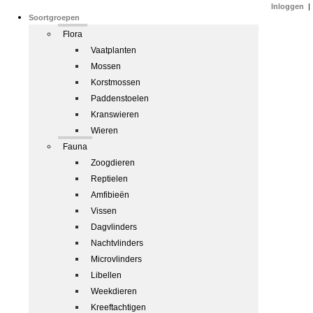
Inloggen
|
Soortgroepen
Flora
Vaatplanten
Mossen
Korstmossen
Paddenstoelen
Kranswieren
Wieren
Fauna
Zoogdieren
Reptielen
Amfibieën
Vissen
Dagvlinders
Nachtvlinders
Microvlinders
Libellen
Weekdieren
Kreeftachtigen