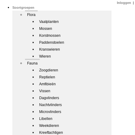
Inloggen
|
Soortgroepen
Flora
Vaatplanten
Mossen
Korstmossen
Paddenstoelen
Kranswieren
Wieren
Fauna
Zoogdieren
Reptielen
Amfibieën
Vissen
Dagvlinders
Nachtvlinders
Microvlinders
Libellen
Weekdieren
Kreeftachtigen