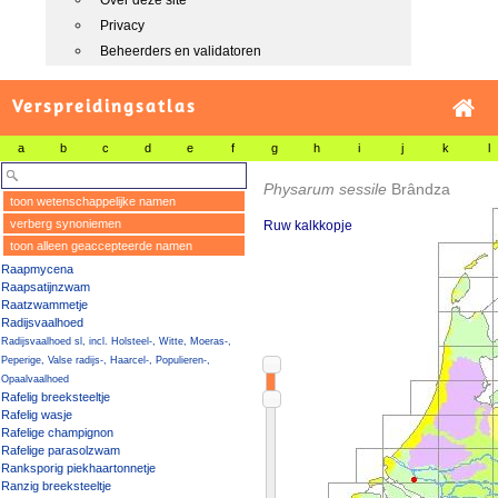
Over deze site
Privacy
Beheerders en validatoren
Verspreidingsatlas
a
b
c
d
e
f
g
h
i
j
k
l
Physarum sessile
Brândza
toon wetenschappelijke namen
verberg synoniemen
Ruw kalkkopje
toon alleen geaccepteerde namen
Raapmycena
Raapsatijnzwam
Raatzwammetje
Radijsvaalhoed
Radijsvaalhoed sl, incl. Holsteel-, Witte, Moeras-,
Peperige, Valse radijs-, Haarcel-, Populieren-,
Opaalvaalhoed
Rafelig breeksteeltje
Rafelig wasje
Rafelige champignon
Rafelige parasolzwam
Ranksporig piekhaartonnetje
Ranzig breeksteeltje