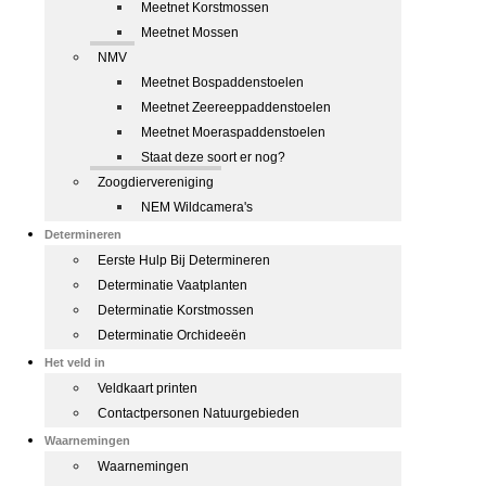
Meetnet Korstmossen
Meetnet Mossen
NMV
Meetnet Bospaddenstoelen
Meetnet Zeereeppaddenstoelen
Meetnet Moeraspaddenstoelen
Staat deze soort er nog?
Zoogdiervereniging
NEM Wildcamera's
Determineren
Eerste Hulp Bij Determineren
Determinatie Vaatplanten
Determinatie Korstmossen
Determinatie Orchideeën
Het veld in
Veldkaart printen
Contactpersonen Natuurgebieden
Waarnemingen
Waarnemingen