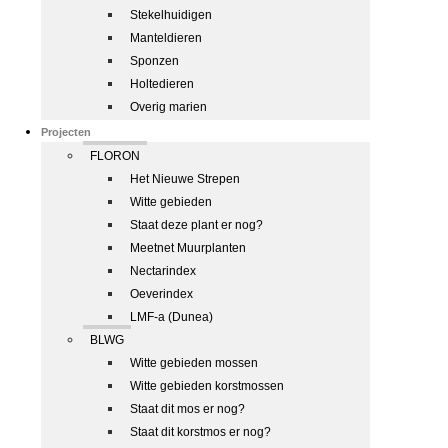
Stekelhuidigen
Manteldieren
Sponzen
Holtedieren
Overig marien
Projecten
FLORON
Het Nieuwe Strepen
Witte gebieden
Staat deze plant er nog?
Meetnet Muurplanten
Nectarindex
Oeverindex
LMF-a (Dunea)
BLWG
Witte gebieden mossen
Witte gebieden korstmossen
Staat dit mos er nog?
Staat dit korstmos er nog?