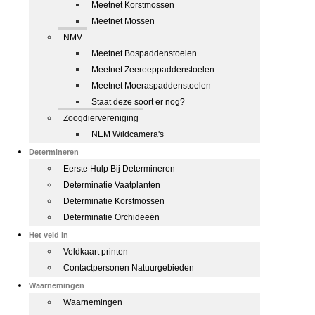
Meetnet Korstmossen
Meetnet Mossen
NMV
Meetnet Bospaddenstoelen
Meetnet Zeereeppaddenstoelen
Meetnet Moeraspaddenstoelen
Staat deze soort er nog?
Zoogdiervereniging
NEM Wildcamera's
Determineren
Eerste Hulp Bij Determineren
Determinatie Vaatplanten
Determinatie Korstmossen
Determinatie Orchideeën
Het veld in
Veldkaart printen
Contactpersonen Natuurgebieden
Waarnemingen
Waarnemingen