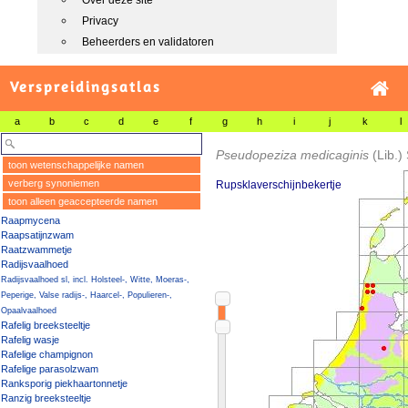
Over deze site
Privacy
Beheerders en validatoren
Verspreidingsatlas
a
b
c
d
e
f
g
h
i
j
k
l
Pseudopeziza medicaginis
(Lib.)
toon wetenschappelijke namen
verberg synoniemen
Rupsklaverschijnbekertje
toon alleen geaccepteerde namen
Raapmycena
Raapsatijnzwam
Raatzwammetje
Radijsvaalhoed
Radijsvaalhoed sl, incl. Holsteel-, Witte, Moeras-,
Peperige, Valse radijs-, Haarcel-, Populieren-,
Opaalvaalhoed
Rafelig breeksteeltje
Rafelig wasje
Rafelige champignon
Rafelige parasolzwam
Ranksporig piekhaartonnetje
Ranzig breeksteeltje