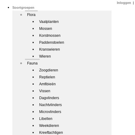
Inloggen
|
Soortgroepen
Flora
Vaatplanten
Mossen
Korstmossen
Paddenstoelen
Kranswieren
Wieren
Fauna
Zoogdieren
Reptielen
Amfibieën
Vissen
Dagvlinders
Nachtvlinders
Microvlinders
Libellen
Weekdieren
Kreeftachtigen