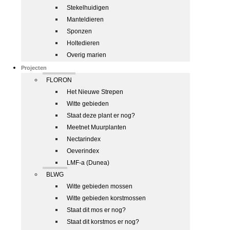
Stekelhuidigen
Manteldieren
Sponzen
Holtedieren
Overig marien
Projecten
FLORON
Het Nieuwe Strepen
Witte gebieden
Staat deze plant er nog?
Meetnet Muurplanten
Nectarindex
Oeverindex
LMF-a (Dunea)
BLWG
Witte gebieden mossen
Witte gebieden korstmossen
Staat dit mos er nog?
Staat dit korstmos er nog?