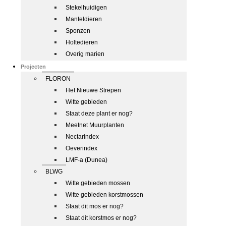
Stekelhuidigen
Manteldieren
Sponzen
Holtedieren
Overig marien
Projecten
FLORON
Het Nieuwe Strepen
Witte gebieden
Staat deze plant er nog?
Meetnet Muurplanten
Nectarindex
Oeverindex
LMF-a (Dunea)
BLWG
Witte gebieden mossen
Witte gebieden korstmossen
Staat dit mos er nog?
Staat dit korstmos er nog?