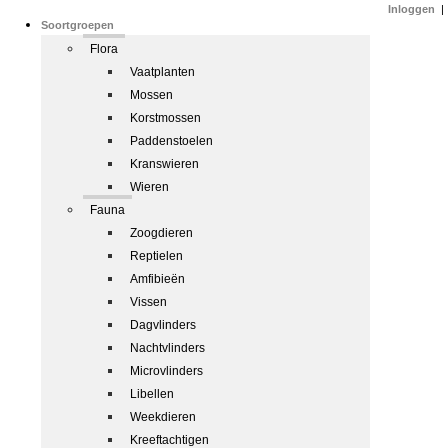
Inloggen
|
Soortgroepen
Flora
Vaatplanten
Mossen
Korstmossen
Paddenstoelen
Kranswieren
Wieren
Fauna
Zoogdieren
Reptielen
Amfibieën
Vissen
Dagvlinders
Nachtvlinders
Microvlinders
Libellen
Weekdieren
Kreeftachtigen