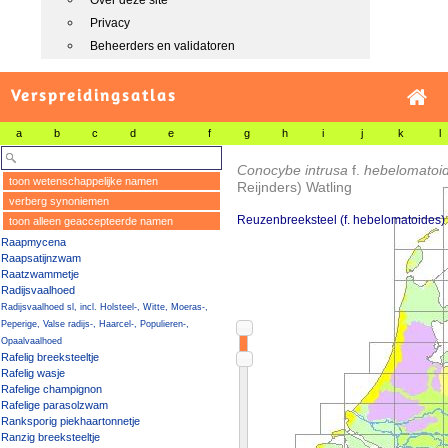
Over deze site
Privacy
Beheerders en validatoren
Verspreidingsatlas
a
b
c
d
e
f
g
h
i
j
k
l
Conocybe intrusa
f.
hebelomatoi
toon wetenschappelijke namen
Reijnders) Watling
verberg synoniemen
Reuzenbreeksteel (f. hebelomatoides)
toon alleen geaccepteerde namen
Raapmycena
Raapsatijnzwam
Raatzwammetje
Radijsvaalhoed
Radijsvaalhoed sl, incl. Holsteel-, Witte, Moeras-,
Peperige, Valse radijs-, Haarcel-, Populieren-,
Opaalvaalhoed
Rafelig breeksteeltje
Rafelig wasje
Rafelige champignon
Rafelige parasolzwam
Ranksporig piekhaartonnetje
Ranzig breeksteeltje