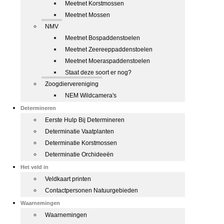
Meetnet Korstmossen
Meetnet Mossen
NMV
Meetnet Bospaddenstoelen
Meetnet Zeereeppaddenstoelen
Meetnet Moeraspaddenstoelen
Staat deze soort er nog?
Zoogdiervereniging
NEM Wildcamera's
Determineren
Eerste Hulp Bij Determineren
Determinatie Vaatplanten
Determinatie Korstmossen
Determinatie Orchideeën
Het veld in
Veldkaart printen
Contactpersonen Natuurgebieden
Waarnemingen
Waarnemingen