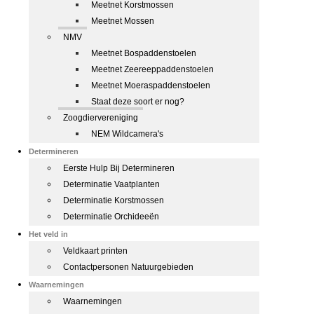
Meetnet Korstmossen
Meetnet Mossen
NMV
Meetnet Bospaddenstoelen
Meetnet Zeereeppaddenstoelen
Meetnet Moeraspaddenstoelen
Staat deze soort er nog?
Zoogdiervereniging
NEM Wildcamera's
Determineren
Eerste Hulp Bij Determineren
Determinatie Vaatplanten
Determinatie Korstmossen
Determinatie Orchideeën
Het veld in
Veldkaart printen
Contactpersonen Natuurgebieden
Waarnemingen
Waarnemingen