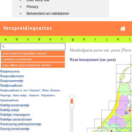
Over deze site
Privacy
Beheerders en validatoren
Verspreidingsatlas
a
b
c
d
e
f
g
h
i
j
k
l
Neobulgaria pura
var.
pura
(Pers.
toon wetenschappelijke namen
verberg synoniemen
Roze knoopzwam (var. pura)
toon alleen geaccepteerde namen
Raapmycena
Raapsatijnzwam
Raatzwammetje
Radijsvaalhoed
Radijsvaalhoed sl, incl. Holsteel-, Witte, Moeras-,
Peperige, Valse radijs-, Haarcel-, Populieren-,
Opaalvaalhoed
Rafelig breeksteeltje
Rafelig wasje
Rafelige champignon
Rafelige parasolzwam
Ranksporig piekhaartonnetje
Ranzig breeksteeltje