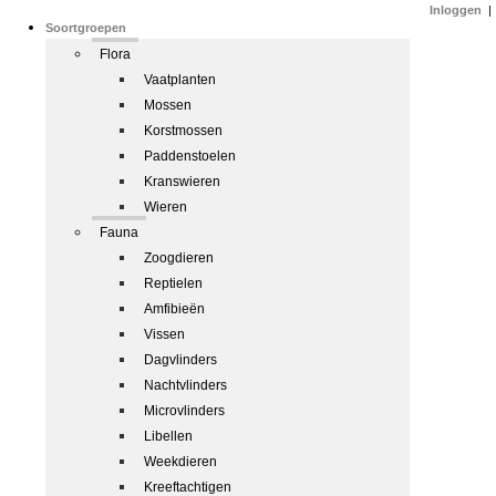
Inloggen
|
Soortgroepen
Flora
Vaatplanten
Mossen
Korstmossen
Paddenstoelen
Kranswieren
Wieren
Fauna
Zoogdieren
Reptielen
Amfibieën
Vissen
Dagvlinders
Nachtvlinders
Microvlinders
Libellen
Weekdieren
Kreeftachtigen