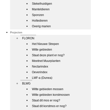
Stekelhuidigen
Manteldieren
Sponzen
Holtedieren
Overig marien
Projecten
FLORON
Het Nieuwe Strepen
Witte gebieden
Staat deze plant er nog?
Meetnet Muurplanten
Nectarindex
Oeverindex
LMF-a (Dunea)
BLWG
Witte gebieden mossen
Witte gebieden korstmossen
Staat dit mos er nog?
Staat dit korstmos er nog?