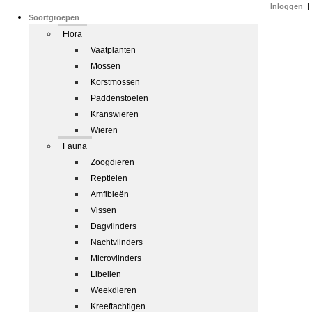
Inloggen
|
Soortgroepen
Flora
Vaatplanten
Mossen
Korstmossen
Paddenstoelen
Kranswieren
Wieren
Fauna
Zoogdieren
Reptielen
Amfibieën
Vissen
Dagvlinders
Nachtvlinders
Microvlinders
Libellen
Weekdieren
Kreeftachtigen