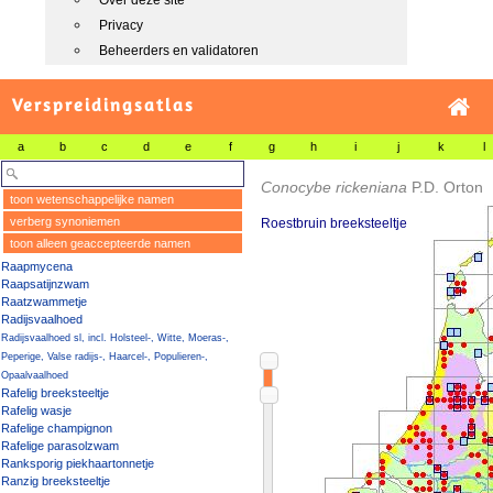
Over deze site
Privacy
Beheerders en validatoren
Verspreidingsatlas
a
b
c
d
e
f
g
h
i
j
k
l
Conocybe rickeniana
P.D. Orton
toon wetenschappelijke namen
verberg synoniemen
Roestbruin breeksteeltje
toon alleen geaccepteerde namen
Raapmycena
Raapsatijnzwam
Raatzwammetje
Radijsvaalhoed
Radijsvaalhoed sl, incl. Holsteel-, Witte, Moeras-,
Peperige, Valse radijs-, Haarcel-, Populieren-,
Opaalvaalhoed
Rafelig breeksteeltje
Rafelig wasje
Rafelige champignon
Rafelige parasolzwam
Ranksporig piekhaartonnetje
Ranzig breeksteeltje