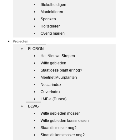
Stekelhuidigen
Manteldieren
Sponzen
Holtedieren
Overig marien
Projecten
FLORON
Het Nieuwe Strepen
Witte gebieden
Staat deze plant er nog?
Meetnet Muurplanten
Nectarindex
Oeverindex
LMF-a (Dunea)
BLWG
Witte gebieden mossen
Witte gebieden korstmossen
Staat dit mos er nog?
Staat dit korstmos er nog?