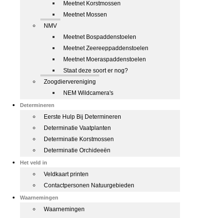
Meetnet Korstmossen
Meetnet Mossen
NMV
Meetnet Bospaddenstoelen
Meetnet Zeereeppaddenstoelen
Meetnet Moeraspaddenstoelen
Staat deze soort er nog?
Zoogdiervereniging
NEM Wildcamera's
Determineren
Eerste Hulp Bij Determineren
Determinatie Vaatplanten
Determinatie Korstmossen
Determinatie Orchideeën
Het veld in
Veldkaart printen
Contactpersonen Natuurgebieden
Waarnemingen
Waarnemingen