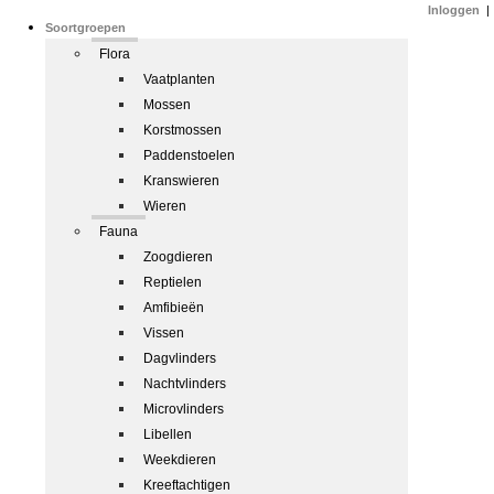
Inloggen
|
Soortgroepen
Flora
Vaatplanten
Mossen
Korstmossen
Paddenstoelen
Kranswieren
Wieren
Fauna
Zoogdieren
Reptielen
Amfibieën
Vissen
Dagvlinders
Nachtvlinders
Microvlinders
Libellen
Weekdieren
Kreeftachtigen