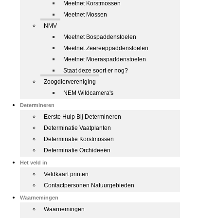
Meetnet Korstmossen
Meetnet Mossen
NMV
Meetnet Bospaddenstoelen
Meetnet Zeereeppaddenstoelen
Meetnet Moeraspaddenstoelen
Staat deze soort er nog?
Zoogdiervereniging
NEM Wildcamera's
Determineren
Eerste Hulp Bij Determineren
Determinatie Vaatplanten
Determinatie Korstmossen
Determinatie Orchideeën
Het veld in
Veldkaart printen
Contactpersonen Natuurgebieden
Waarnemingen
Waarnemingen