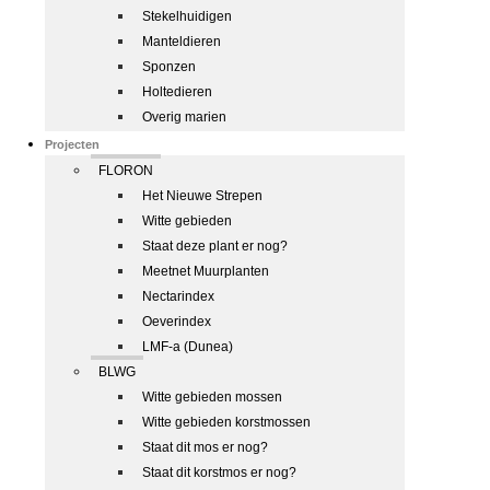
Stekelhuidigen
Manteldieren
Sponzen
Holtedieren
Overig marien
Projecten
FLORON
Het Nieuwe Strepen
Witte gebieden
Staat deze plant er nog?
Meetnet Muurplanten
Nectarindex
Oeverindex
LMF-a (Dunea)
BLWG
Witte gebieden mossen
Witte gebieden korstmossen
Staat dit mos er nog?
Staat dit korstmos er nog?