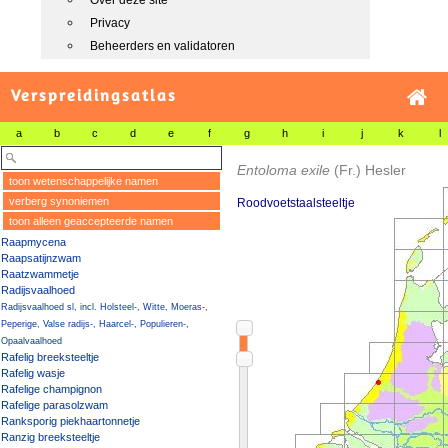
Over deze site
Privacy
Beheerders en validatoren
Verspreidingsatlas
a
b
c
d
e
f
g
h
i
j
k
l
Entoloma exile
(Fr.) Hesler
toon wetenschappelijke namen
verberg synoniemen
Roodvoetstaalsteeltje
toon alleen geaccepteerde namen
Raapmycena
Raapsatijnzwam
Raatzwammetje
Radijsvaalhoed
Radijsvaalhoed sl, incl. Holsteel-, Witte, Moeras-,
Peperige, Valse radijs-, Haarcel-, Populieren-,
Opaalvaalhoed
Rafelig breeksteeltje
Rafelig wasje
Rafelige champignon
Rafelige parasolzwam
Ranksporig piekhaartonnetje
Ranzig breeksteeltje