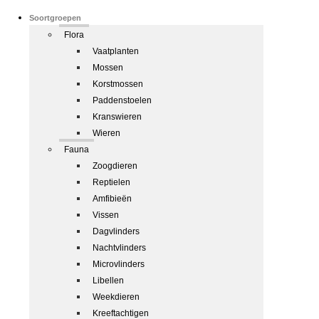
Soortgroepen
Flora
Vaatplanten
Mossen
Korstmossen
Paddenstoelen
Kranswieren
Wieren
Fauna
Zoogdieren
Reptielen
Amfibieën
Vissen
Dagvlinders
Nachtvlinders
Microvlinders
Libellen
Weekdieren
Kreeftachtigen