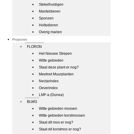
Stekelhuidigen
Manteldieren
Sponzen
Holtedieren
Overig marien
Projecten
FLORON
Het Nieuwe Strepen
Witte gebieden
Staat deze plant er nog?
Meetnet Muurplanten
Nectarindex
Oeverindex
LMF-a (Dunea)
BLWG
Witte gebieden mossen
Witte gebieden korstmossen
Staat dit mos er nog?
Staat dit korstmos er nog?