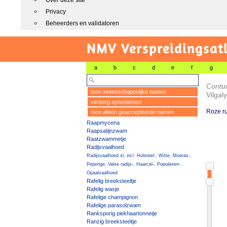
Over deze site
Privacy
Beheerders en validatoren
NMV Verspreidingsat
a
b
c
d
e
f
g
Contu
toon wetenschappelijke namen
Vilgal
verberg synoniemen
Roze ru
toon alleen geaccepteerde namen
Raapmycena
Raapsatijnzwam
Raatzwammetje
Radijsvaalhoed
Radijsvaalhoed sl, incl. Holsteel-, Witte, Moeras-,
Peperige, Valse radijs-, Haarcel-, Populieren-,
Opaalvaalhoed
Rafelig breeksteeltje
Rafelig wasje
Rafelige champignon
Rafelige parasolzwam
Ranksporig piekhaartonnetje
Ranzig breeksteeltje