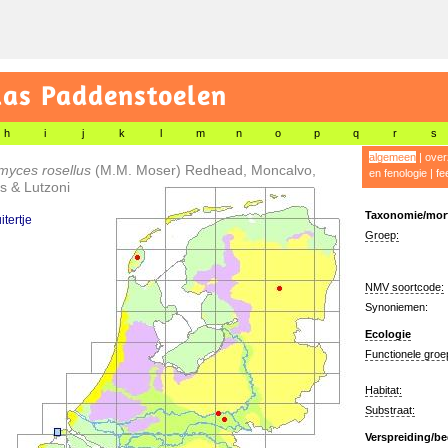
las Paddenstoelen
h
i
j
k
l
m
n
o
p
q
r
s
algemeen
|
over
myces rosellus
(M.M. Moser) Redhead, Moncalvo,
en fenologie
|
fe
ys & Lutzoni
Taxonomie/morf
itertje
Groep:
NMV soortcode:
Synoniemen:
Ecologie
Functionele groe
Habitat:
Substraat:
Verspreiding/be