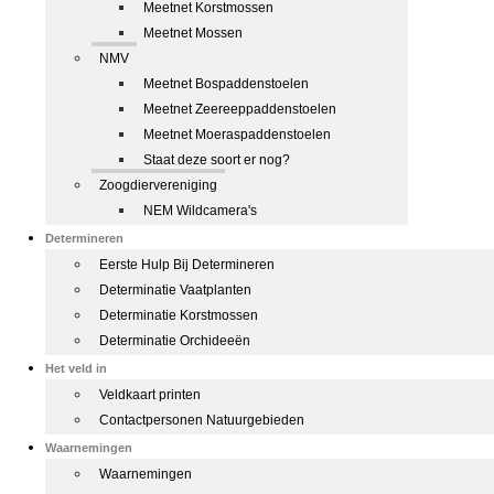
Meetnet Korstmossen
Meetnet Mossen
NMV
Meetnet Bospaddenstoelen
Meetnet Zeereeppaddenstoelen
Meetnet Moeraspaddenstoelen
Staat deze soort er nog?
Zoogdiervereniging
NEM Wildcamera's
Determineren
Eerste Hulp Bij Determineren
Determinatie Vaatplanten
Determinatie Korstmossen
Determinatie Orchideeën
Het veld in
Veldkaart printen
Contactpersonen Natuurgebieden
Waarnemingen
Waarnemingen