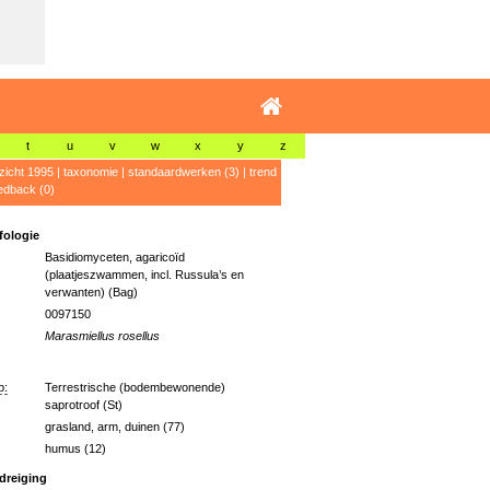
t
u
v
w
x
y
z
zicht 1995
|
taxonomie
|
standaardwerken (3)
|
trend
edback (0)
ologie
Basidiomyceten, agaricoïd
(plaatjeszwammen, incl. Russula’s en
verwanten) (Bag)
0097150
Marasmiellus rosellus
p:
Terrestrische (bodembewonende)
saprotroof (St)
grasland, arm, duinen (77)
humus (12)
dreiging