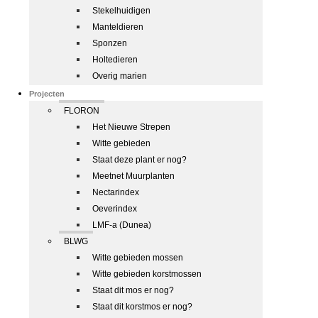
Stekelhuidigen
Manteldieren
Sponzen
Holtedieren
Overig marien
Projecten
FLORON
Het Nieuwe Strepen
Witte gebieden
Staat deze plant er nog?
Meetnet Muurplanten
Nectarindex
Oeverindex
LMF-a (Dunea)
BLWG
Witte gebieden mossen
Witte gebieden korstmossen
Staat dit mos er nog?
Staat dit korstmos er nog?