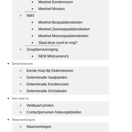
Meetnet Korstmossen
Meetnet Mossen
NMV
Meetnet Bospaddenstoelen
Meetnet Zeereeppaddenstoelen
Meetnet Moeraspaddenstoelen
Staat deze soort er nog?
Zoogdiervereniging
NEM Wildcamera's
Determineren
Eerste Hulp Bij Determineren
Determinatie Vaatplanten
Determinatie Korstmossen
Determinatie Orchideeën
Het veld in
Veldkaart printen
Contactpersonen Natuurgebieden
Waarnemingen
Waarnemingen