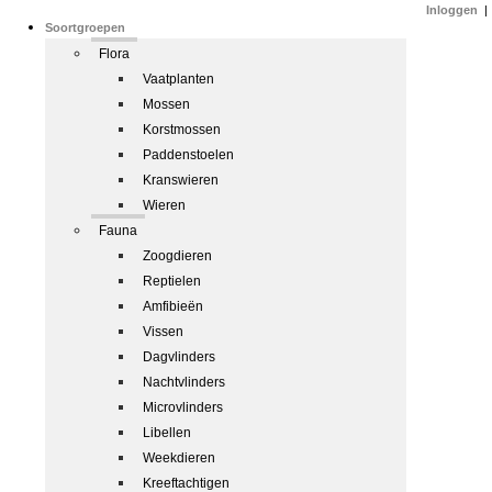
Inloggen
|
Soortgroepen
Flora
Vaatplanten
Mossen
Korstmossen
Paddenstoelen
Kranswieren
Wieren
Fauna
Zoogdieren
Reptielen
Amfibieën
Vissen
Dagvlinders
Nachtvlinders
Microvlinders
Libellen
Weekdieren
Kreeftachtigen