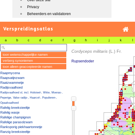
Over deze site
Privacy
Beheerders en validatoren
Verspreidingsatlas
a
b
c
d
e
f
g
h
i
j
k
l
Cordyceps militaris
(L.) Fr.
toon wetenschappelijke namen
verberg synoniemen
Rupsendoder
toon alleen geaccepteerde namen
Raapmycena
Raapsatijnzwam
Raatzwammetje
Radijsvaalhoed
Radijsvaalhoed sl, incl. Holsteel-, Witte, Moeras-,
Peperige, Valse radijs-, Haarcel-, Populieren-,
Opaalvaalhoed
Rafelig breeksteeltje
Rafelig wasje
Rafelige champignon
Rafelige parasolzwam
Ranksporig piekhaartonnetje
Ranzig breeksteeltje