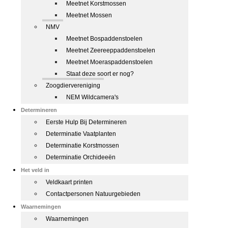
Meetnet Korstmossen
Meetnet Mossen
NMV
Meetnet Bospaddenstoelen
Meetnet Zeereeppaddenstoelen
Meetnet Moeraspaddenstoelen
Staat deze soort er nog?
Zoogdiervereniging
NEM Wildcamera's
Determineren
Eerste Hulp Bij Determineren
Determinatie Vaatplanten
Determinatie Korstmossen
Determinatie Orchideeën
Het veld in
Veldkaart printen
Contactpersonen Natuurgebieden
Waarnemingen
Waarnemingen