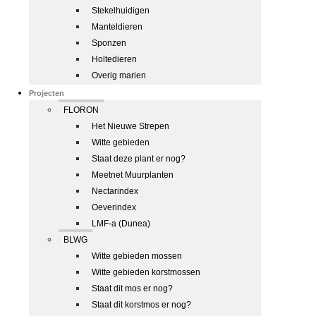
Stekelhuidigen
Manteldieren
Sponzen
Holtedieren
Overig marien
Projecten
FLORON
Het Nieuwe Strepen
Witte gebieden
Staat deze plant er nog?
Meetnet Muurplanten
Nectarindex
Oeverindex
LMF-a (Dunea)
BLWG
Witte gebieden mossen
Witte gebieden korstmossen
Staat dit mos er nog?
Staat dit korstmos er nog?