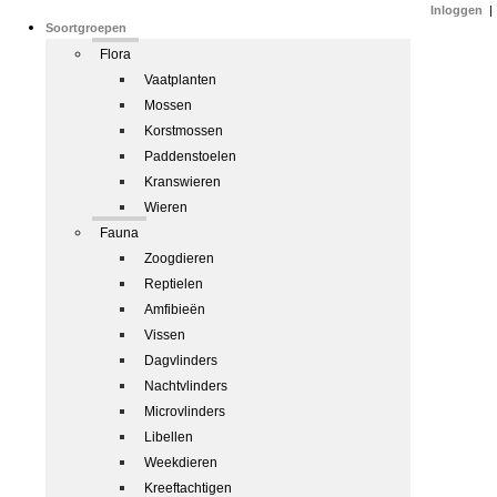
Inloggen
|
Soortgroepen
Flora
Vaatplanten
Mossen
Korstmossen
Paddenstoelen
Kranswieren
Wieren
Fauna
Zoogdieren
Reptielen
Amfibieën
Vissen
Dagvlinders
Nachtvlinders
Microvlinders
Libellen
Weekdieren
Kreeftachtigen