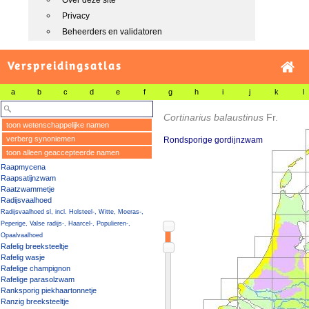
Over deze site
Privacy
Beheerders en validatoren
Verspreidingsatlas
a
b
c
d
e
f
g
h
i
j
k
l
Cortinarius balaustinus
Fr.
toon wetenschappelijke namen
verberg synoniemen
Rondsporige gordijnzwam
toon alleen geaccepteerde namen
Raapmycena
Raapsatijnzwam
Raatzwammetje
Radijsvaalhoed
Radijsvaalhoed sl, incl. Holsteel-, Witte, Moeras-,
Peperige, Valse radijs-, Haarcel-, Populieren-,
Opaalvaalhoed
Rafelig breeksteeltje
Rafelig wasje
Rafelige champignon
Rafelige parasolzwam
Ranksporig piekhaartonnetje
Ranzig breeksteeltje